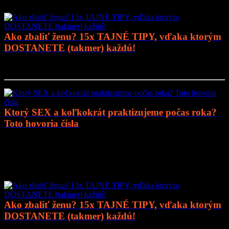
Ako zbaliť ženu? 15x TAJNÉ TIPY, vďaka ktorým
DOSTANETE (takmer) každú!
Prejsť na článok..
Ktorý SEX a koľkokrát praktizujeme počas roka?
Toto hovoria čísla
Prejsť na článok..
Mohlo by vás zaujímať
Ako zbaliť ženu? 15x TAJNÉ TIPY, vďaka ktorým
DOSTANETE (takmer) každú!