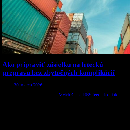
Ako pripraviť zásielku na leteckú
prepravu bez zbytočných komplikácií
30. marca 2026
2026 © All Rights Reserved. |
MyMuži.sk
|
RSS feed
|
Kontakt