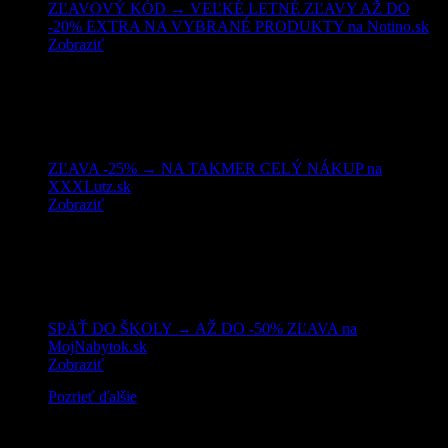
ZĽAVOVÝ KÓD → VEĽKÉ LETNÉ ZĽAVY AŽ DO
-20% EXTRA NA VYBRANÉ PRODUKTY na Notino.sk
Zobraziť
ZĽAVA -25% → NA TAKMER CELÝ NÁKUP na
XXXLutz.sk
Zobraziť
SPÄŤ DO ŠKOLY → AŽ DO -50% ZĽAVA na
MojNabytok.sk
Zobraziť
Pozrieť ďalšie
Mohlo by vás zaujímať