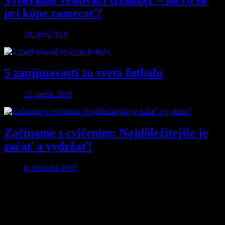
pri kúpe zamerať?
28. júna 2019
5 zaujímavostí zo sveta futbalu
12. apríla 2019
Začíname s cvičením: Najdôležitejšie je
začať a vydržať!
6. februára 2019
Pridaj komentár
Vaša e-mailová adresa nebude zverejnená.
Vyžadované polia sú
označené
*