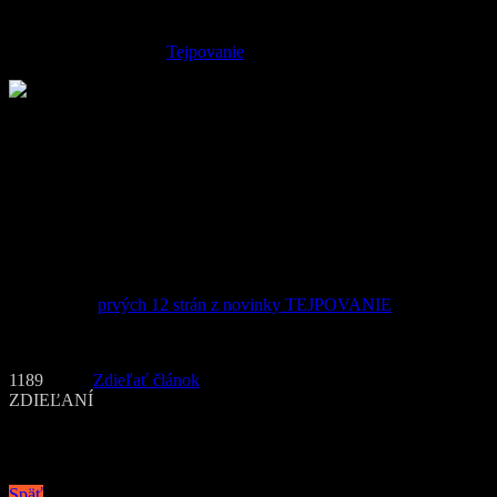
nalepovanie a odstraňovanie tejpov je naozaj jednoduché, no určité
know-how pri výbere a aplikácii je predsa len potrebné. Presne v
tom vám poradí kniha
Tejpovanie
.
O tejpovacie pásky a samotné tejpovanie vzrastá aj všeobecný
záujem. „Tejto úžasnej a efektívnej metóde sa podarilo presadiť, v
neposlednom rade v dôsledku úspechov vrcholového športu, aj v
každodennej terapii, v prevencii a nakoniec aj v masovom športe,“
vysvetľuje terapeut Daniel Weiss. „Okrem mnohých pozitív nemajú
takmer žiadne vedľajšie účinky, sú pomerne lacné – a medzičasom
dostupné v každom zdravotníckom zariadení, na internete, ako aj v
lekárňach. Preto ich úspešnému napredovaniu nič nebráni!“
Prelistujte si
prvých 12 strán z novinky TEJPOVANIE
.
Text a foto: BUX.sk (PR)
1189
Zdieľať článok
ZDIEĽANÍ
Navigácia v článku
Späť