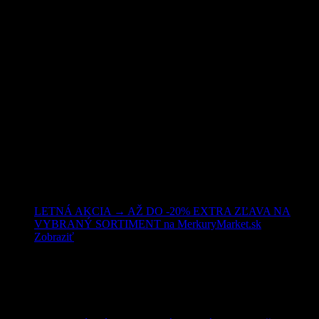
Nakupujte lacnejšie!
LETNÁ AKCIA → AŽ DO -20% EXTRA ZĽAVA NA
VYBRANÝ SORTIMENT na MerkuryMarket.sk
Zobraziť