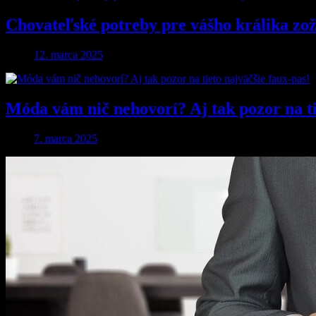
Chovateľské potreby pre vášho králika zože
12. marca 2025
Móda vám nič nehovorí? Aj tak pozor na ti
7. marca 2025