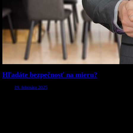
Hľadáte bezpečnosť na mieru?
19. februára 2025
Aby ste o nič neprišli…