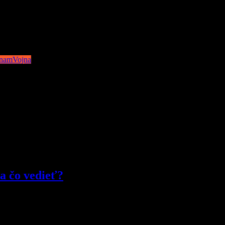
odernú romantickú filmovú produkciu, chute juhovýchodnej Ázie a h
er ochutnávať niečo nové a medzi tým si pripomenúť, ako hlboko minulos
tnam
Vojna
 a čo vedieť?