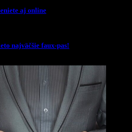
niete aj online
eto najväčšie faux-pas!