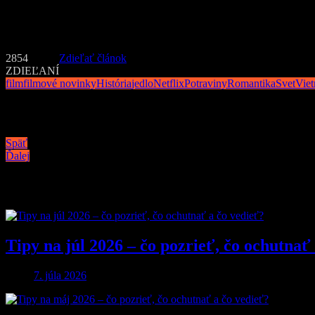
Jún 2026 tak spája tri veľmi odlišné, ale fascinujúce roviny: m
jeho sila — je to mesiac, kde sa dá v jeden deň smiať pri filme, več
2854
Zdieľať článok
ZDIEĽANÍ
film
filmové novinky
História
jedlo
Netflix
Potraviny
Romantika
Svet
Vie
Navigácia v článku
Späť
Ďalej
Podobné články
Tipy na júl 2026 – čo pozrieť, čo ochutnať
7. júla 2026