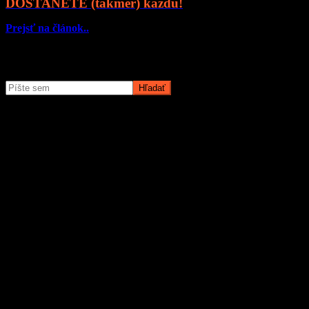
DOSTANETE (takmer) každú!
Prejsť na článok..
Čo potrebujete nájsť?
O magazíne MyMuži.sk
Magazín MyMuži.sk vznikol v roku
2013
s jasným cieľom –
vytvoriť online priestor pre moderného muža, ktorý hľadá kvalitu,
nadhľad a inšpiráciu bez zbytočných rečí.
Prečo nás ľudia čítajú?
Pretože vyberáme témy, ktoré nás chlapov skutočne bavia. Či už sú
to
sexi autá
, najnovšia
technika
, trendy v
lifestyle
, alebo úprimné
témy
o vzťahoch a ženách
, vždy ideme k veci. Na MyMuži.sk
nenájdete žiadnu nudu – len poctivý výber toho najlepšieho, čo
súčasný mužský svet ponúka.
Sme tu pre vás už od roku 2013 a stále nás to baví. Pridajte sa k nám
a buďte s nami v obraze.