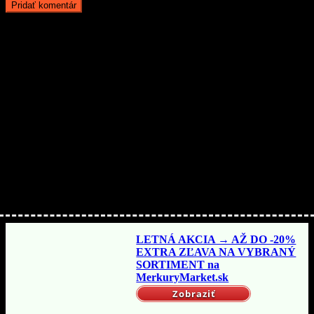
Aby ste o nič neprišli…
Nakupujte lacnejšie!
LETNÁ AKCIA → AŽ DO -20%
EXTRA ZĽAVA NA VYBRANÝ
SORTIMENT na
MerkuryMarket.sk
Zobraziť