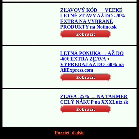
ZĽAVOVÝ KÓD → VEĽKÉ
LETNÉ ZĽAVY AŽ DO -20%
EXTRA NA VYBRANÉ
PRODUKTY na Notino.sk
Zobraziť
LETNÁ PONUKA → AŽ DO
-60€ EXTRA ZĽAVA +
VÝPREDAJ AŽ DO -60% na
AliExpress.com
Zobraziť
ZĽAVA -25% → NA TAKMER
CELÝ NÁKUP na XXXLutz.sk
Zobraziť
Pozrieť ďalšie