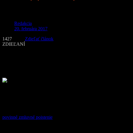
Je havarijné poistenie len strata peňazí?
Redakcia
20. februára 2017
1427
Zdieľať článok
ZDIEĽANÍ
Havarijné poistenie nie je medzi slovenskými vodičmi práve
obľúbený poisťovnícky produkt. Uzatvorené ho má približne tretina
aktívnych šoférov, čo znamená, že poisťovne majú v tomto
segmente stále priestor na rast.
Prečo tá nechuť voči havarijnému poisteniu?
Prečo je havarijné poistenie medzi Slovákmi tak málo vyhľadávaná
služba? Jedna z príčin môže tkvieť v široko rozšírenom názore, že
havarijné poistenie je len strata peňazí, a že stačí mať uzavreté len
povinné zmluvné poistenie. Tento mýtus nezaškodí vyvrátiť –
povinné zmluvné poistenie
vám nepomôže
, ak vinník, ktorý
spôsobil škodu na vašom aute, nie je známy. Nehovoriac o tom, že
už vôbec vám nepomôže, ak vám auto ukradnú, alebo ho poškodia