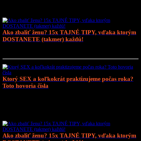
Mohlo by vás zaujímať
Ako zbaliť ženu? 15x TAJNÉ TIPY, vďaka ktorým
DOSTANETE (takmer) každú!
Prejsť na článok..
Ktorý SEX a koľkokrát praktizujeme počas roka?
Toto hovoria čísla
Prejsť na článok..
Mohlo by vás zaujímať
Ako zbaliť ženu? 15x TAJNÉ TIPY, vďaka ktorým