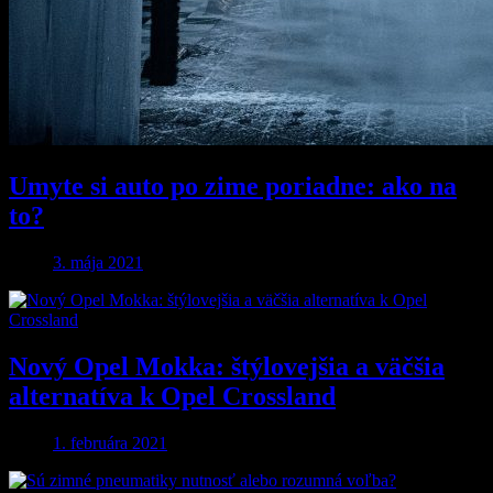
Umyte si auto po zime poriadne: ako na
to?
3. mája 2021
Nový Opel Mokka: štýlovejšia a väčšia
alternatíva k Opel Crossland
1. februára 2021