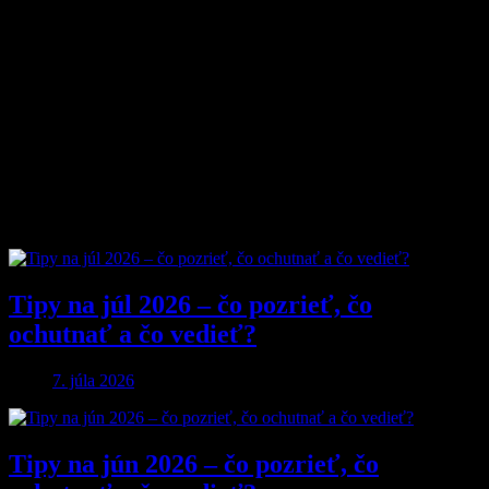
Prečo nás ľudia čítajú?
Pretože vyberáme témy, ktoré nás chlapov skutočne bavia. Či už sú
to
sexi autá
, najnovšia
technika
, trendy v
lifestyle
, alebo úprimné
témy
o vzťahoch a ženách
, vždy ideme k veci. Na MyMuži.sk
nenájdete žiadnu nudu – len poctivý výber toho najlepšieho, čo
súčasný mužský svet ponúka.
Sme tu pre vás už od roku 2013 a stále nás to baví. Pridajte sa k nám
a buďte s nami v obraze.
Obľúbené články
Tipy na júl 2026 – čo pozrieť, čo
ochutnať a čo vedieť?
7. júla 2026
Tipy na jún 2026 – čo pozrieť, čo