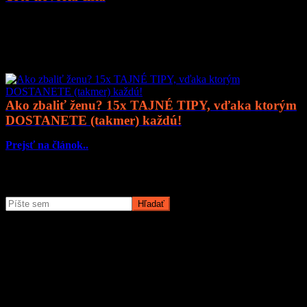
Prejsť na článok..
Mohlo by vás zaujímať
Ako zbaliť ženu? 15x TAJNÉ TIPY, vďaka ktorým
DOSTANETE (takmer) každú!
Prejsť na článok..
Čo potrebujete nájsť?
O magazíne MyMuži.sk
Magazín MyMuži.sk vznikol v roku
2013
s jasným cieľom –
vytvoriť online priestor pre moderného muža, ktorý hľadá kvalitu,
nadhľad a inšpiráciu bez zbytočných rečí.