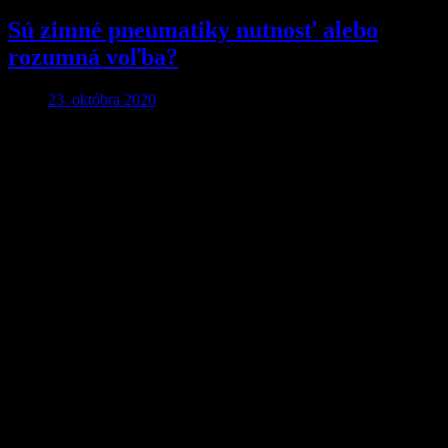
Sú zimné pneumatiky nutnosť alebo
rozumná voľba?
23. októbra 2020
Aby ste o nič neprišli…
Nakupujte lacnejšie!