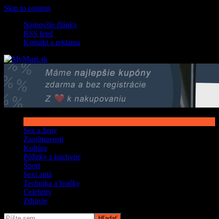
Skip to content
Najnovšie články
RSS feed
Kontakt a reklama
Sex a ženy
Zaujímavosti
Kultúra
Pôžitky z kuchyne
Šport
Sexi autá
Technika a hračky
Celebrity
Zdravie