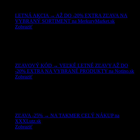
LETNÁ AKCIA → AŽ DO -20% EXTRA ZĽAVA NA
VYBRANÝ SORTIMENT na MerkuryMarket.sk
Zobraziť
ZĽAVOVÝ KÓD → VEĽKÉ LETNÉ ZĽAVY AŽ DO
-20% EXTRA NA VYBRANÉ PRODUKTY na Notino.sk
Zobraziť
ZĽAVA -25% → NA TAKMER CELÝ NÁKUP na
XXXLutz.sk
Zobraziť