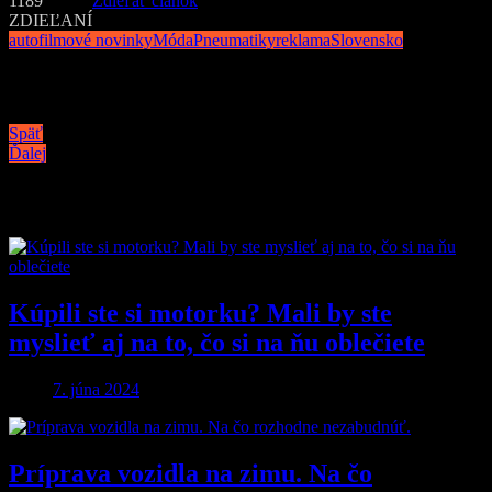
1189
Zdieľať článok
ZDIEĽANÍ
auto
filmové novinky
Móda
Pneumatiky
reklama
Slovensko
Navigácia v článku
Späť
Ďalej
Podobné články
Kúpili ste si motorku? Mali by ste
myslieť aj na to, čo si na ňu oblečiete
7. júna 2024
Príprava vozidla na zimu. Na čo