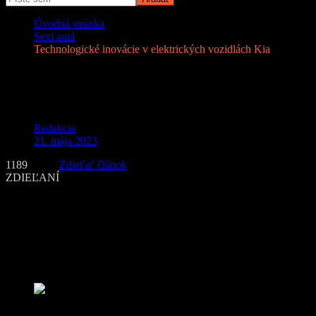
Úvodná stránka
Sexi autá
Technologické inovácie v elektrických vozidlách Kia
Technologické inovácie v elektrických
vozidlách Kia
Redakcia
21. mája 2023
1189
Zdieľať článok
ZDIEĽANÍ
Keď sa povie elektromobil, mnohým ľuďom prídu na um iba
negatíva. Predstavia si, ako sa im auto vybije uprostred cesty, ako
čakajú hodiny na nabitie a ďalšie katastrofické scenáre. Elektrické
autá sú však už úplne inde a navyše prinášajú do sveta štyroch
kolies množstvo technologických inovácií. Pozreli sme sa na
niekoľko z nich.
(zdroj: komerčný článok)