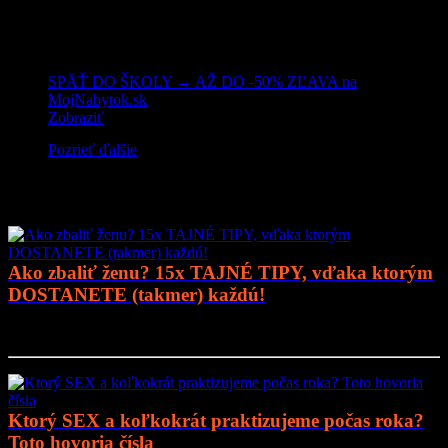
SPÄŤ DO ŠKOLY → AŽ DO -50% ZĽAVA na
MojNabytok.sk
Zobraziť
Pozrieť ďalšie
Mohlo by vás zaujímať
Ako zbaliť ženu? 15x TAJNÉ TIPY, vďaka ktorým
DOSTANETE (takmer) každú!
Prejsť na článok..
Ktorý SEX a koľkokrát praktizujeme počas roka?
Toto hovoria čísla