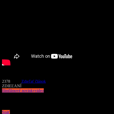
Foto: Resident Evil Posledná kapitola
2378
Zdieľať článok
ZDIEĽANÍ
film
filmové novinky
video
Navigácia v článku
Späť