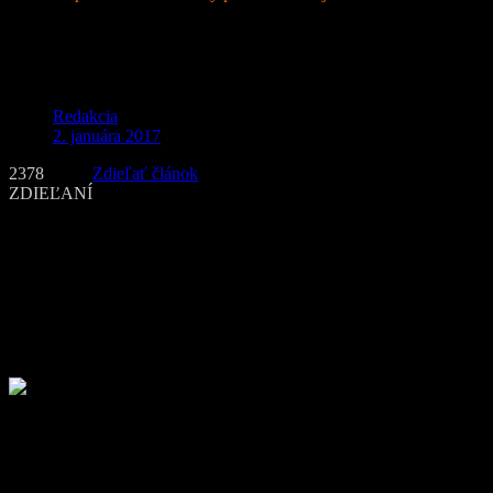
5 tipov na kino novinky pre mužov na
január 2017
Redakcia
2. januára 2017
2378
Zdieľať článok
ZDIEĽANÍ
Silvestrovským ohňostrojom sme privítali Nový rok 2017. Ako
správni vinšovníci vám prajeme množstvo príjemných zážitkov,
splnenie osobných ale i kariérnych ambícií a túžob, dostatok
správnych priateľov, lásky, pokoja, zdravia a rozumu. Tak ako ku
nám zavítal sneh a chladný obraz pani Zimy, my vám prinášame
niekoľko kino tipov na spríjemnenie voľných dní a najmä, pre
správne kultúrne vyžitie. Úspešný Nový rok 2017 všetkým!
Veľký čínsky múr (The Great Wall)
Odštartujme rok s dobrodružným sci-fi trilerom, s historickými