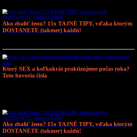
Ako zbaliť ženu? 15x TAJNÉ TIPY, vďaka ktorým
DOSTANETE (takmer) každú!
Prejsť na článok..
Ktorý SEX a koľkokrát praktizujeme počas roka?
Toto hovoria čísla
Prejsť na článok..
Mohlo by vás zaujímať
Ako zbaliť ženu? 15x TAJNÉ TIPY, vďaka ktorým
DOSTANETE (takmer) každú!