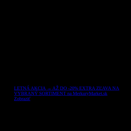
Nakupujte lacnejšie!
LETNÁ AKCIA → AŽ DO -20% EXTRA ZĽAVA NA
VYBRANÝ SORTIMENT na MerkuryMarket.sk
Zobraziť