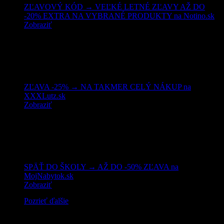
ZĽAVOVÝ KÓD → VEĽKÉ LETNÉ ZĽAVY AŽ DO
-20% EXTRA NA VYBRANÉ PRODUKTY na Notino.sk
Zobraziť
ZĽAVA -25% → NA TAKMER CELÝ NÁKUP na
XXXLutz.sk
Zobraziť
SPÄŤ DO ŠKOLY → AŽ DO -50% ZĽAVA na
MojNabytok.sk
Zobraziť
Pozrieť ďalšie
Mohlo by vás zaujímať