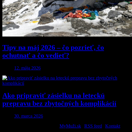
Tipy na máj 2026 – čo pozrieť, čo
ochutnať a čo vedieť?
12. mája 2026
Ako pripraviť zásielku na leteckú
prepravu bez zbytočných komplikácií
30. marca 2026
2026 © All Rights Reserved. |
MyMuži.sk
|
RSS feed
|
Kontakt