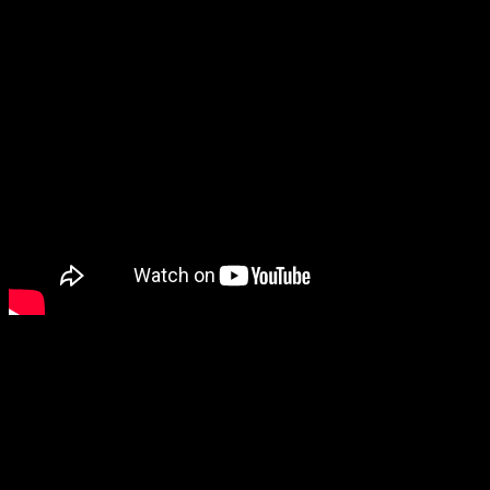
Rozpoltený (Split)
Človek s vážnou duševnou poruchou unesie 3 dievčatá a väzní ich
v podzemných priestoroch. Kevin nemá iba takú bežnú poruchu ako
všetci ostatní duševne narušení. Obete sa v jednej chvíli rozprávajú
s 9 ročným dievčatkom, a hneď potom sa zosobňuje do role starej
ženy. Jeho psychika pozná 23 rôznych osobností, do akých sa