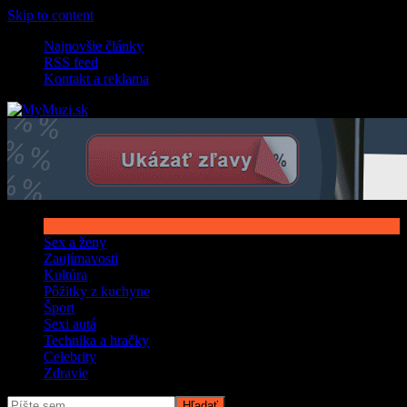
Skip to content
Najnovšie články
RSS feed
Kontakt a reklama
Sex a ženy
Zaujímavosti
Kultúra
Pôžitky z kuchyne
Šport
Sexi autá
Technika a hračky
Celebrity
Zdravie