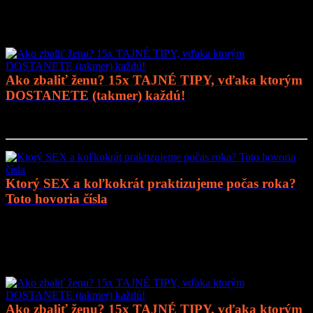
Mohlo by vás zaujímať
Ako zbaliť ženu? 15x TAJNÉ TIPY, vďaka ktorým
DOSTANETE (takmer) každú!
Prejsť na článok..
Ktorý SEX a koľkokrát praktizujeme počas roka?
Toto hovoria čísla
Prejsť na článok..
Mohlo by vás zaujímať
Ako zbaliť ženu? 15x TAJNÉ TIPY, vďaka ktorým