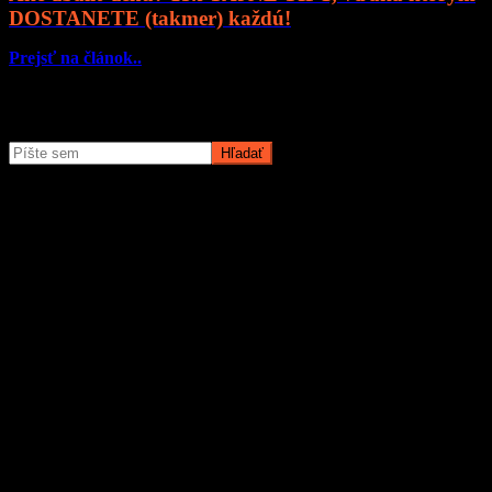
DOSTANETE (takmer) každú!
Prejsť na článok..
Čo potrebujete nájsť?
O magazíne MyMuži.sk
Magazín MyMuži.sk vznikol v roku
2013
s jasným cieľom –
vytvoriť online priestor pre moderného muža, ktorý hľadá kvalitu,
nadhľad a inšpiráciu bez zbytočných rečí.
Prečo nás ľudia čítajú?
Pretože vyberáme témy, ktoré nás chlapov skutočne bavia. Či už sú
to
sexi autá
, najnovšia
technika
, trendy v
lifestyle
, alebo úprimné
témy
o vzťahoch a ženách
, vždy ideme k veci. Na MyMuži.sk
nenájdete žiadnu nudu – len poctivý výber toho najlepšieho, čo
súčasný mužský svet ponúka.
Sme tu pre vás už od roku 2013 a stále nás to baví. Pridajte sa k nám
a buďte s nami v obraze.