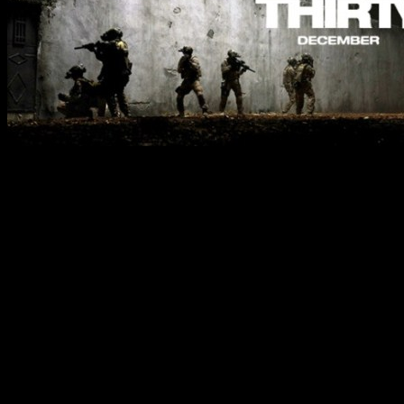
Hlavnou hrdinkou je agentka CIA menom Maya (Jessica Chastain).
Dva roky po udalostiach 11. septembra sa agentka presunie do
epicentra hľadania Usámu, na americkú ambasádu v Pakistane. Aj
keď je v tomto ešte len zelenáč, rýchlo pochopí pravidlá hry, do
ktorých patrí aj mučenie ľudí. Krok po kroku rozplieta zložitú sieť
teroristických buniek a dostáva sa tak postupne bližšie k
najhľadanejšiemu mužovi planéty.
V minulosti bol tento filmový projekt ostro kritizovaný
republikánskymi politikmi, poukazujúcich na fakt, že film pracuje s
tajnými informáciami.
Film získal od Bostonského združenia filmových kritikov (Boston
Society of Film Critics, BSFC) cenu za film roka, ďalej za réžiu pre
Kathryn Bigelow a za strih pre Williama Goldenberga a Dylana