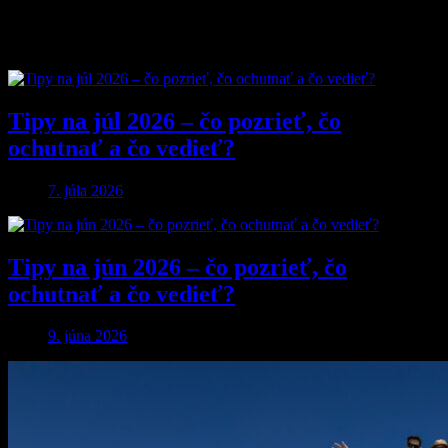
Obľúbené články
Tipy na júl 2026 – čo pozrieť, čo
ochutnať a čo vedieť?
7. júla 2026
Tipy na jún 2026 – čo pozrieť, čo
ochutnať a čo vedieť?
9. júna 2026