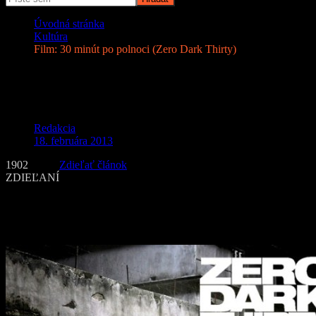
Úvodná stránka
Kultúra
Film: 30 minút po polnoci (Zero Dark Thirty)
Film: 30 minút po polnoci (Zero Dark
Thirty)
Redakcia
18. februára 2013
1902
Zdieľať článok
ZDIEĽANÍ
Film
je rekonštrukciou udalostí od útokov 11. septembra 2001 v
USA, až k nájdeniu a usmrteniu vodcu Al-Káidy Usáma bin Ládina
elitnou jednotkou SEAL 2. mája 2011.