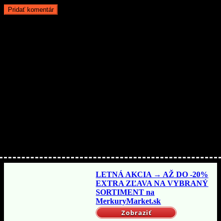
Aby ste o nič neprišli…
Nakupujte lacnejšie!
LETNÁ AKCIA → AŽ DO -20%
EXTRA ZĽAVA NA VYBRANÝ
SORTIMENT na
MerkuryMarket.sk
Zobraziť