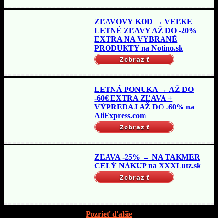
ZĽAVOVÝ KÓD → VEĽKÉ
LETNÉ ZĽAVY AŽ DO -20%
EXTRA NA VYBRANÉ
PRODUKTY na Notino.sk
Zobraziť
LETNÁ PONUKA → AŽ DO
-60€ EXTRA ZĽAVA +
VÝPREDAJ AŽ DO -60% na
AliExpress.com
Zobraziť
ZĽAVA -25% → NA TAKMER
CELÝ NÁKUP na XXXLutz.sk
Zobraziť
Pozrieť ďalšie