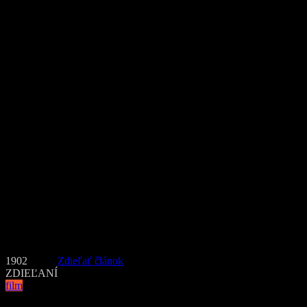
Tichenora.
Trailer: 30 minút po polnoci (Zero Dark Thirty)
1902
Zdieľať článok
ZDIEĽANÍ
film