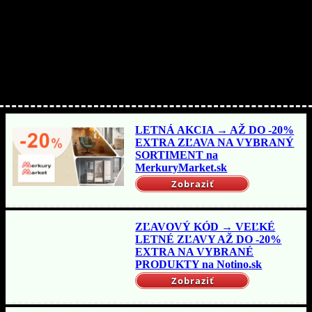
Nakupujte lacnejšie!
LETNÁ AKCIA → AŽ DO -20%
EXTRA ZĽAVA NA VYBRANÝ
SORTIMENT na
MerkuryMarket.sk
Zobraziť
ZĽAVOVÝ KÓD → VEĽKÉ
LETNÉ ZĽAVY AŽ DO -20%
EXTRA NA VYBRANÉ
PRODUKTY na Notino.sk
Zobraziť