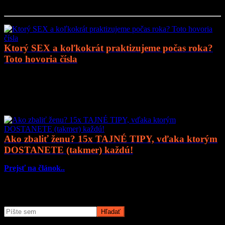
Prejsť na článok..
Ktorý SEX a koľkokrát praktizujeme počas roka?
Toto hovoria čísla
Prejsť na článok..
Mohlo by vás zaujímať
Ako zbaliť ženu? 15x TAJNÉ TIPY, vďaka ktorým
DOSTANETE (takmer) každú!
Prejsť na článok..
Čo potrebujete nájsť?