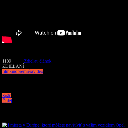
Foto: Americký ostreľovač (American Sniper)
1189
Zdieľať článok
ZDIEĽANÍ
film
kino
premiéra
video
Navigácia v článku
Späť
Ďalej
Podobné články