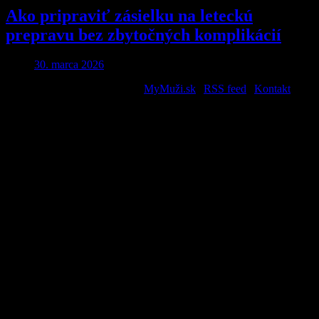
Ako pripraviť zásielku na leteckú
prepravu bez zbytočných komplikácií
30. marca 2026
2026 © All Rights Reserved. |
MyMuži.sk
|
RSS feed
|
Kontakt