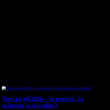
O magazíne MyMuži.sk
Magazín MyMuži.sk vznikol v roku
2013
s jasným cieľom –
vytvoriť online priestor pre moderného muža, ktorý hľadá kvalitu,
nadhľad a inšpiráciu bez zbytočných rečí.
Prečo nás ľudia čítajú?
Pretože vyberáme témy, ktoré nás chlapov skutočne bavia. Či už sú
to
sexi autá
, najnovšia
technika
, trendy v
lifestyle
, alebo úprimné
témy
o vzťahoch a ženách
, vždy ideme k veci. Na MyMuži.sk
nenájdete žiadnu nudu – len poctivý výber toho najlepšieho, čo
súčasný mužský svet ponúka.
Sme tu pre vás už od roku 2013 a stále nás to baví. Pridajte sa k nám
a buďte s nami v obraze.
Obľúbené články
Tipy na júl 2026 – čo pozrieť, čo
ochutnať a čo vedieť?