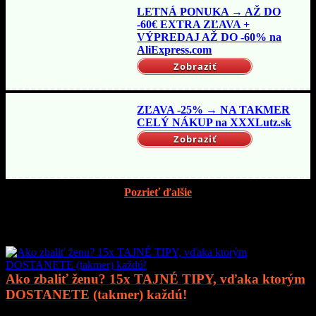
LETNÁ PONUKA → AŽ DO
-60€ EXTRA ZĽAVA +
VÝPREDAJ AŽ DO -60% na
AliExpress.com
Zobraziť
ZĽAVA -25% → NA TAKMER
CELÝ NÁKUP na XXXLutz.sk
Zobraziť
Pozrieť ďalšie
Mohlo by vás zaujímať
Ako zbaliť ženu? 15x TAJNÉ TIPY, vďaka ktorým
DOSTANETE (takmer) každú!