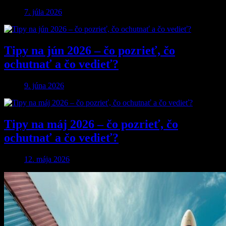
7. júla 2026
Tipy na jún 2026 – čo pozrieť, čo
ochutnať a čo vedieť?
9. júna 2026
Tipy na máj 2026 – čo pozrieť, čo
ochutnať a čo vedieť?
12. mája 2026