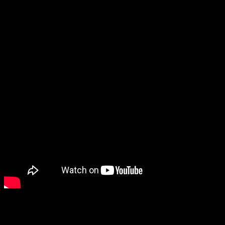
Očakávaná premiéra: 19.2.2015
Americký ostreľovač (American Sniper) – oficiálny trailer
50 odtieňov sivej (Fifty Shades of Grey)