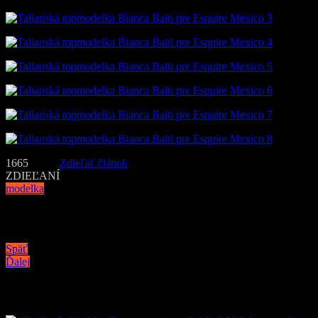
1665
Zdieľať článok
ZDIEĽANÍ
modelka
Navigácia v článku
Späť
Ďalej
Podobné články