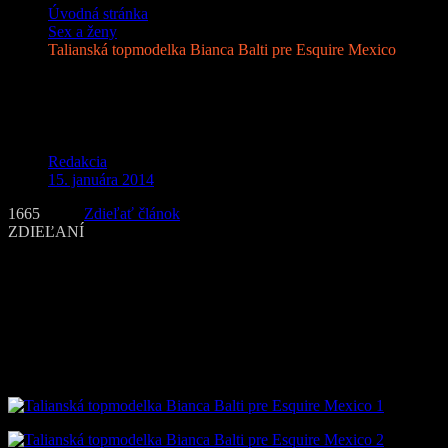
Úvodná stránka
Sex a ženy
Talianská topmodelka Bianca Balti pre Esquire Mexico
Talianská topmodelka Bianca Balti pre
Esquire Mexico
Redakcia
15. januára 2014
1665
Zdieľať článok
ZDIEĽANÍ
Bianca Balti
sa predviedla pred objektívom fotografa menom John
Russo ukázala len v spodnej bielizni a šperkoch od Dolce &
Gabbana.
Táto topmodelka už pózovala pre známe módne značky ako sú
Versace, Prada či Christian Dior. Fotografie boli pre decembrové
vydanie Esquire Mexico.