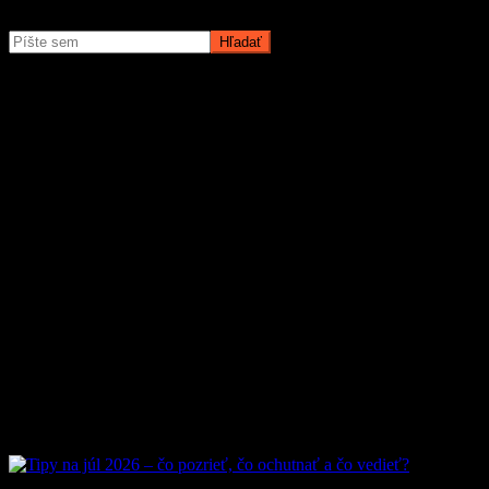
O magazíne MyMuži.sk
Magazín MyMuži.sk vznikol v roku
2013
s jasným cieľom –
vytvoriť online priestor pre moderného muža, ktorý hľadá kvalitu,
nadhľad a inšpiráciu bez zbytočných rečí.
Prečo nás ľudia čítajú?
Pretože vyberáme témy, ktoré nás chlapov skutočne bavia. Či už sú
to
sexi autá
, najnovšia
technika
, trendy v
lifestyle
, alebo úprimné
témy
o vzťahoch a ženách
, vždy ideme k veci. Na MyMuži.sk
nenájdete žiadnu nudu – len poctivý výber toho najlepšieho, čo
súčasný mužský svet ponúka.
Sme tu pre vás už od roku 2013 a stále nás to baví. Pridajte sa k nám
a buďte s nami v obraze.
Obľúbené články