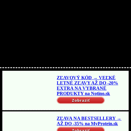
Nakupujte lacnejšie!
ZĽAVOVÝ KÓD → VEĽKÉ
LETNÉ ZĽAVY AŽ DO -20%
EXTRA NA VYBRANÉ
PRODUKTY na Notino.sk
Zobraziť
ZĽAVA NA BESTSELLERY →
AŽ DO -35% na MyProtein.sk
Zobraziť