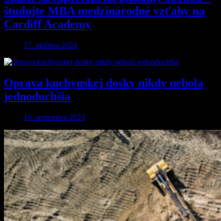
študujte MBA medzinárodné vzťahy na
Cardiff Academy
17. októbra 2024
Oprava kuchynskej dosky nikdy nebola
jednoduchšia
16. septembra 2023