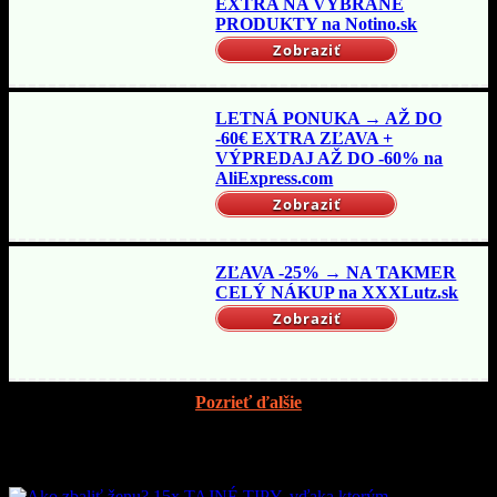
EXTRA NA VYBRANÉ
PRODUKTY na Notino.sk
Zobraziť
LETNÁ PONUKA → AŽ DO
-60€ EXTRA ZĽAVA +
VÝPREDAJ AŽ DO -60% na
AliExpress.com
Zobraziť
ZĽAVA -25% → NA TAKMER
CELÝ NÁKUP na XXXLutz.sk
Zobraziť
Pozrieť ďalšie
Mohlo by vás zaujímať