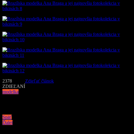
2378
Zdieľať článok
ZDIEĽANÍ
modelka
Navigácia v článku
Späť
Ďalej