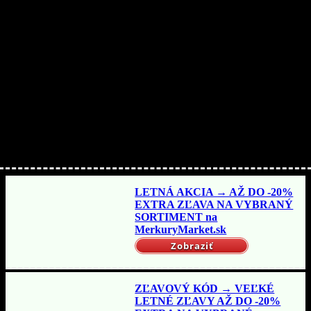
Nakupujte lacnejšie!
LETNÁ AKCIA → AŽ DO -20%
EXTRA ZĽAVA NA VYBRANÝ
SORTIMENT na
MerkuryMarket.sk
Zobraziť
ZĽAVOVÝ KÓD → VEĽKÉ
LETNÉ ZĽAVY AŽ DO -20%