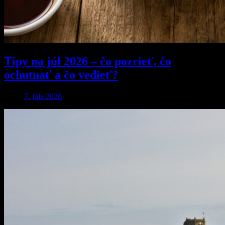
Tipy na júl 2026 – čo pozrieť, čo
ochutnať a čo vedieť?
7. júla 2026