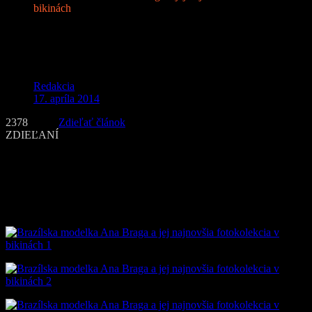
bikinách
Brazílska modelka Ana Braga a jej
najnovšia fotokolekcia v bikinách
Redakcia
17. apríla 2014
2378
Zdieľať článok
ZDIEĽANÍ
Ana Braga
je brazílska modelka, ktorá koncom minulého roka
zažiarila na obálke pánskej magazínu Playboy vo Venezuele.
Tentokrát sa vyzliekala, aj keď nie úplne. V tejto jej najnovšej
kolekcii je len v „mini“ bikinách. Fotografie vznikli na plážach
slnečného a piesočného Miami.