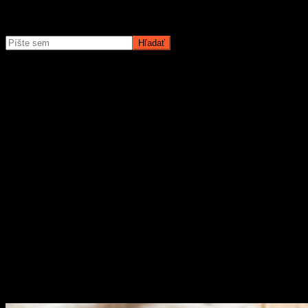
Čo potrebujete nájsť?
O magazíne MyMuži.sk
Magazín MyMuži.sk vznikol v roku
2013
s jasným cieľom –
vytvoriť online priestor pre moderného muža, ktorý hľadá kvalitu,
nadhľad a inšpiráciu bez zbytočných rečí.
Prečo nás ľudia čítajú?
Pretože vyberáme témy, ktoré nás chlapov skutočne bavia. Či už sú
to
sexi autá
, najnovšia
technika
, trendy v
lifestyle
, alebo úprimné
témy
o vzťahoch a ženách
, vždy ideme k veci. Na MyMuži.sk
nenájdete žiadnu nudu – len poctivý výber toho najlepšieho, čo
súčasný mužský svet ponúka.
Sme tu pre vás už od roku 2013 a stále nás to baví. Pridajte sa k nám
a buďte s nami v obraze.
Obľúbené články