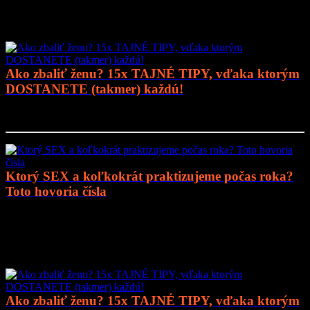
Mohlo by vás zaujímať
Ako zbaliť ženu? 15x TAJNÉ TIPY, vďaka ktorým
DOSTANETE (takmer) každú!
Prejsť na článok..
Ktorý SEX a koľkokrát praktizujeme počas roka?
Toto hovoria čísla
Prejsť na článok..
Mohlo by vás zaujímať
Ako zbaliť ženu? 15x TAJNÉ TIPY, vďaka ktorým