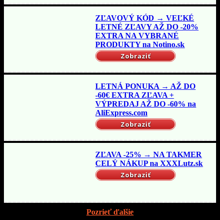
ZĽAVOVÝ KÓD → VEĽKÉ
LETNÉ ZĽAVY AŽ DO -20%
EXTRA NA VYBRANÉ
PRODUKTY na Notino.sk
Zobraziť
LETNÁ PONUKA → AŽ DO
-60€ EXTRA ZĽAVA +
VÝPREDAJ AŽ DO -60% na
AliExpress.com
Zobraziť
ZĽAVA -25% → NA TAKMER
CELÝ NÁKUP na XXXLutz.sk
Zobraziť
Pozrieť ďalšie