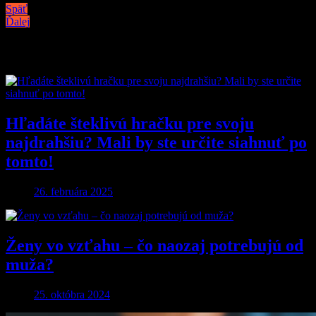
Späť
Ďalej
Podobné články
Hľadáte šteklivú hračku pre svoju
najdrahšiu? Mali by ste určite siahnuť po
tomto!
26. februára 2025
Ženy vo vzťahu – čo naozaj potrebujú od
muža?
25. októbra 2024