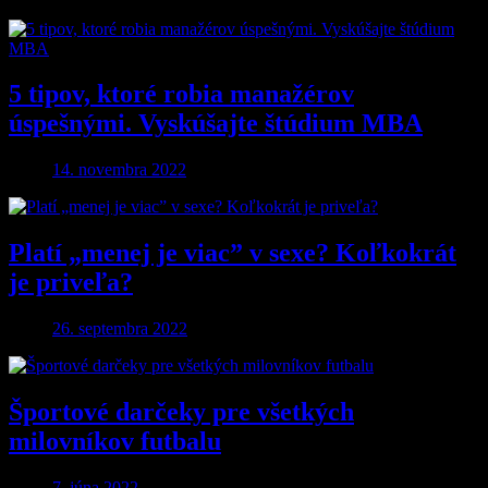
5 tipov, ktoré robia manažérov
úspešnými. Vyskúšajte štúdium MBA
14. novembra 2022
Platí „menej je viac” v sexe? Koľkokrát
je priveľa?
26. septembra 2022
Športové darčeky pre všetkých
milovníkov futbalu
7. júna 2022