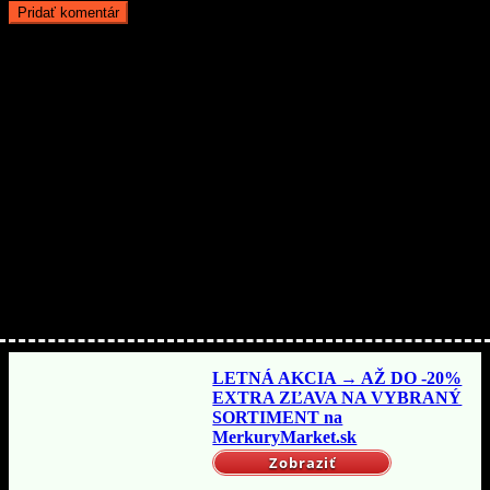
Aby ste o nič neprišli…
Nakupujte lacnejšie!
LETNÁ AKCIA → AŽ DO -20%
EXTRA ZĽAVA NA VYBRANÝ
SORTIMENT na
MerkuryMarket.sk
Zobraziť