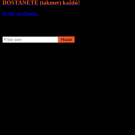
DOSTANETE (takmer) každú!
Prejsť na článok..
Čo potrebujete nájsť?
O magazíne MyMuži.sk
Magazín MyMuži.sk vznikol v roku
2013
s jasným cieľom –
vytvoriť online priestor pre moderného muža, ktorý hľadá kvalitu,
nadhľad a inšpiráciu bez zbytočných rečí.
Prečo nás ľudia čítajú?
Pretože vyberáme témy, ktoré nás chlapov skutočne bavia. Či už sú
to
sexi autá
, najnovšia
technika
, trendy v
lifestyle
, alebo úprimné
témy
o vzťahoch a ženách
, vždy ideme k veci. Na MyMuži.sk
nenájdete žiadnu nudu – len poctivý výber toho najlepšieho, čo
súčasný mužský svet ponúka.
Sme tu pre vás už od roku 2013 a stále nás to baví. Pridajte sa k nám
a buďte s nami v obraze.