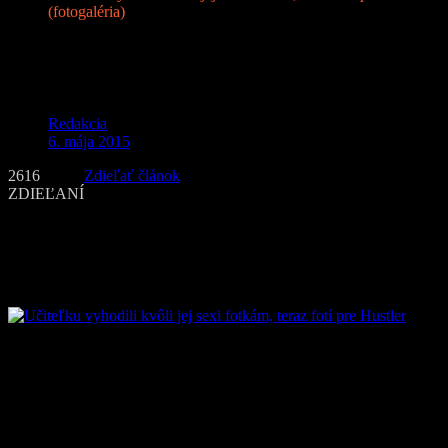
(fotogaléria)
Učiteľku vyhodili kvôli jej sexi fotkám,
teraz fotí pre Hustler (fotogaléria)
Redakcia
6. mája 2015
2616
Zdieľať článok
ZDIEĽANÍ
Dvadsaťšesťročná
Olivia Sprauer
mala pred sebou začiatok kariéry
ako učiteľka na strednej škole v americkom Martin County. Tá však
dlho netrvala, presnejšie do doby, kým na facebooku nezverejnila
svoje fotografie v dráždivých mini bikinách.
Aj keď by sa to mohlo zdať ako zlá správa, učiteľke tieto jej sexi
fotografie odštartovali kariéru modelky. Olivia si začala hovoriť
menom
Victoria James
a je z nej žiadaná modelka. O fotenie už
prejavil záujem aj známy pánsky časopis Hustler, túto sexi učiteľku
si budeme môcť pozrieť bližšie už v marcovom vydaní. Pre
DailyMail sa Olivia vyjadrila, že pokiaľ jej fotky zaistia lepší život,