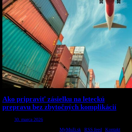
Ako pripraviť zásielku na leteckú
prepravu bez zbytočných komplikácií
30. marca 2026
2026 © All Rights Reserved. |
MyMuži.sk
|
RSS feed
|
Kontakt