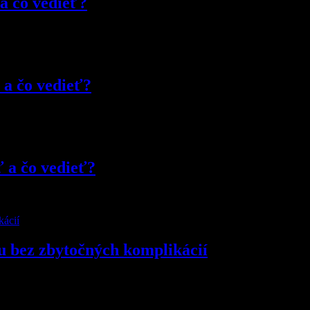
 a čo vedieť?
 a čo vedieť?
ť a čo vedieť?
u bez zbytočných komplikácií