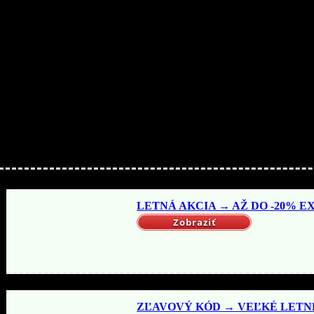
Nakupujte lacnejšie!
LETNÁ AKCIA → AŽ DO -20% EX
Zobraziť
ZĽAVOVÝ KÓD → VEĽKÉ LETNÉ 