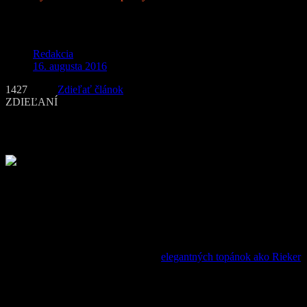
Vyberte si ideálne topánky k obleku
Redakcia
16. augusta 2016
1427
Zdieľať článok
ZDIEĽANÍ
Veľa z nás si vytiahne oblek zo skrine naozaj iba pri výnimočných p
ak chcete urobiť naozaj dobrý dojem, pri výbere topánok si dajte pozo
Farba je dôležitá
Prvou zásadou je, že topánky by mali byť rovnakej farby ako opasok 
odtieň topánok a opaska. Ďalej by ste mali vedieť, že hnedé topánky
ak si k nemu obujete čierne topánky, ale hnedá obuv bude vyzerať ove
Dajte si pozor, aby vás netlačili
Ak nemáte skúsenosti s kupovaním
elegantných topánok ako Rieker
č
zveráku. Preto, keď si topánky obujete, natlačte prsty čo najviac k šp
Nevymýšľajte a stavte na klasiku
Dnes nájdete veľa nových typov topánok – špicaté, tzv. krokodílky, s