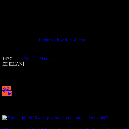
zárukou úspechu. Tento štýl topánok sa volá Oxford, takže budete vy
Pár tipov na záver
V jednoduchosti je krása, preto najlepšou farbou košele, akú si môže
40°C, v prípade núdze si ich potom môžete vyhrnúť. Čo sa týka hodin
pokojne môže byť kvetinková, bodkovaná alebo s maličkými fúzmi, dôl
Chcete nájsť skvelé
topánky Bugatti k obleku
, ktoré dnes patria k úp
Text: PR, foto: ilustračné (flickr.com)
1427
Zdieľať článok
ZDIEĽANÍ
Navigácia v článku
Späť
Ďalej
Podobné články