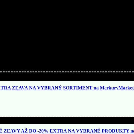
TRA ZĽAVA NA VYBRANÝ SORTIMENT na MerkuryMarket.
ZĽAVY AŽ DO -20% EXTRA NA VYBRANÉ PRODUKTY na N