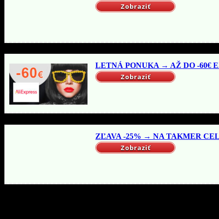
Zobraziť
LETNÁ PONUKA → AŽ DO -60€ EX
Zobraziť
ZĽAVA -25% → NA TAKMER CELÝ
Zobraziť
Mohlo by vás zaujímať