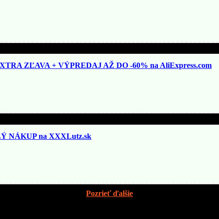
TRA ZĽAVA + VÝPREDAJ AŽ DO -60% na AliExpress.com
 NÁKUP na XXXLutz.sk
Pozrieť ďalšie