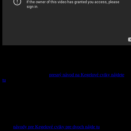
Veľkým plusom týchto cvikov je, že ich môžete nacvičovať
prakticky kdekoľvek a to či už je to doma, v práci, či inde. O tom,
že ich práve precvičujete nemusí nik vedieť, na pohľad to na vás ani
nie je poznať. Ak sme vás navnadili, nebráni vám nič v tom s
cvičením začať aj ihneď,
presný návod na Kegelové cviky nájdete
tu
.
Tieto cviky môžete cvičiť aj so svojou partnerkou ako súčasť
milostnej predohry. Pri cvičení žien sa ako ďalšia možnosť
precvičovania naskytá aj precvičovanie za pomoci takzvaných
venušiných guličiek, gélových korálkoch alebo rôznych ďalších
pomôcok. Ak je to pre vás na začiatok až príliš, postačia aj prsty,
pohlavný úd a správne cviky. Okrem zdravotných priaznivých
účinkov, môžu byť Kegelové cviky správnou cestou k lepšiemu
sexu,
návody pre Kegelové cviky pre dvoch nájde tu
.