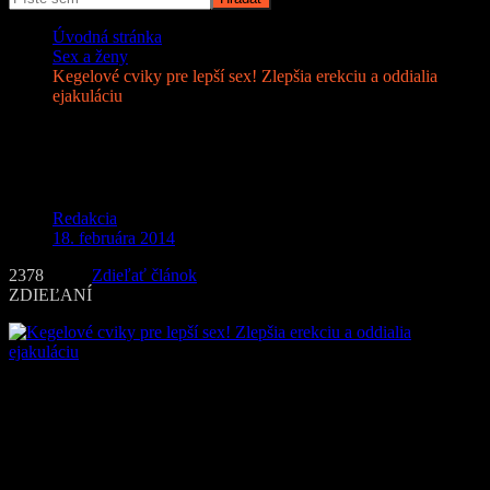
Úvodná stránka
Sex a ženy
Kegelové cviky pre lepší sex! Zlepšia erekciu a oddialia
ejakuláciu
Kegelové cviky pre lepší sex! Zlepšia
erekciu a oddialia ejakuláciu
Redakcia
18. februára 2014
2378
Zdieľať článok
ZDIEĽANÍ
Kegelové cviky
sa zameriavajú na precvičovanie a spevnenie svalov
takzvaného panvového dna. Tieto cviky boli vyvinuté už v roku
1948 americkým gynekológom menom
Arnold Kegel
. Práve z mena
autora cvikov vyplýva aj samotný názov týchto cvikov.
Možno sa budete čudovať, ktoré presne sú tie svaly takzvaného
panvového dna. Presnejšie sú to tie svaly, ktorými dokážeme