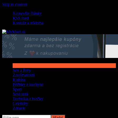
Skip to content
Najnovšie články
RSS feed
Kontakt a reklama
Sex a ženy
Zaujímavosti
Kultúra
Pôžitky z kuchyne
Šport
Sexi autá
Technika a hračky
Celebrity
Zdravie