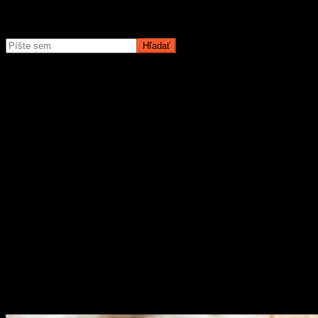
Čo potrebujete nájsť?
O magazíne MyMuži.sk
Magazín MyMuži.sk vznikol v roku
2013
s jasným cieľom –
vytvoriť online priestor pre moderného muža, ktorý hľadá kvalitu,
nadhľad a inšpiráciu bez zbytočných rečí.
Prečo nás ľudia čítajú?
Pretože vyberáme témy, ktoré nás chlapov skutočne bavia. Či už sú
to
sexi autá
, najnovšia
technika
, trendy v
lifestyle
, alebo úprimné
témy
o vzťahoch a ženách
, vždy ideme k veci. Na MyMuži.sk
nenájdete žiadnu nudu – len poctivý výber toho najlepšieho, čo
súčasný mužský svet ponúka.
Sme tu pre vás už od roku 2013 a stále nás to baví. Pridajte sa k nám
a buďte s nami v obraze.
Obľúbené články