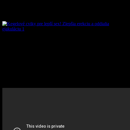
denne, pričom zo začiatku by malo ísť o voľnejšie nacvičovanie a
odstupom času a pravidelnom cvičení by sa precvičovanie
zintenzívnilo.
Hlavné je nevzdávať sa príliš skoro, totiž aj pri pretrvávajúcich
problémoch s ejakuláciou či ďalšími problémami, je dôležité
vytrvať. Tak ako pri mnohým iných druhoch cvičenia sa výsledky
nedostavia okamžite. Výskumom bolo dokázané, že u žien s
problémami práve so stresovou inkontinenciou, pri pravidelnom
precvičovaní svalov takzvaného panvového dna, ktoré sú oporou
močového mechúra, sa tieto problémy u nich výrazne zlepšili po
ôsmich až dvanástich týždňoch.
VIDEO: Kegelové cviky