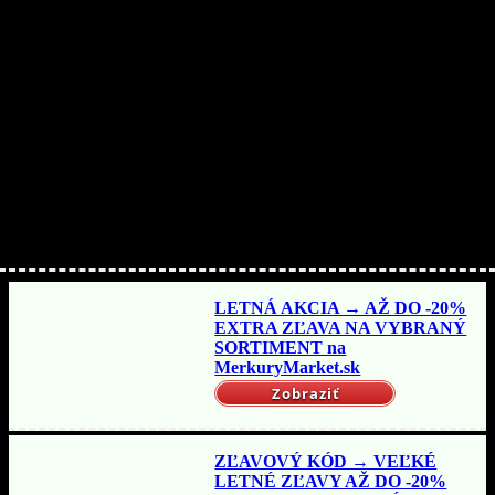
Nakupujte lacnejšie!
LETNÁ AKCIA → AŽ DO -20%
EXTRA ZĽAVA NA VYBRANÝ
SORTIMENT na
MerkuryMarket.sk
Zobraziť
ZĽAVOVÝ KÓD → VEĽKÉ
LETNÉ ZĽAVY AŽ DO -20%