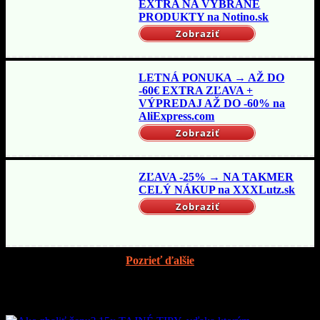
EXTRA NA VYBRANÉ
PRODUKTY na Notino.sk
Zobraziť
LETNÁ PONUKA → AŽ DO
-60€ EXTRA ZĽAVA +
VÝPREDAJ AŽ DO -60% na
AliExpress.com
Zobraziť
ZĽAVA -25% → NA TAKMER
CELÝ NÁKUP na XXXLutz.sk
Zobraziť
Pozrieť ďalšie
Mohlo by vás zaujímať