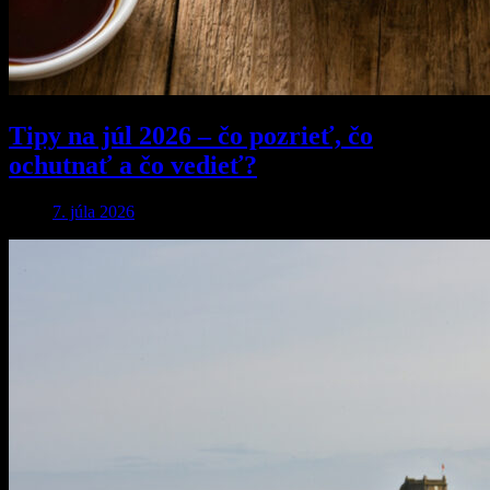
Tipy na júl 2026 – čo pozrieť, čo
ochutnať a čo vedieť?
7. júla 2026