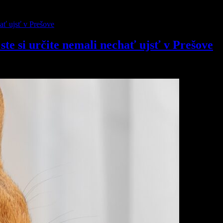
ste si určite nemali nechať ujsť v Prešove