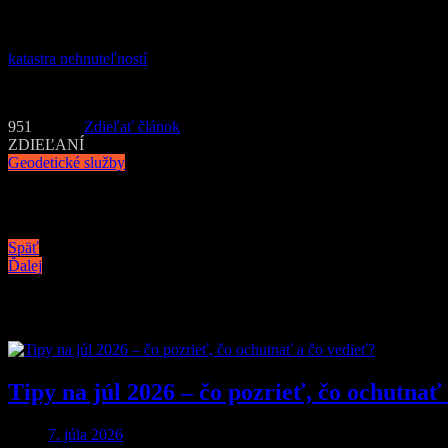
individuálnych. Pre cenovú ponuku preto kontaktujte priamo cez web
Medzi najčastejšie požiadavky patrí vypracovanie geometrického plá
katastra nehnuteľností
. Ak teda potrebujete geodetické alebo kartogra
Text:PR
951
Zdieľať článok
ZDIEĽANÍ
Geodetické služby
Navigácia v článku
Späť
Ďalej
Podobné články
Tipy na júl 2026 – čo pozrieť, čo ochutnať
7. júla 2026