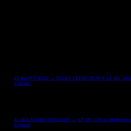
Nakupujte lacnejšie!
ZĽAVOVÝ KÓD → VEĽKÉ LETNÉ ZĽAVY AŽ DO -20% 
Zobraziť
ZĽAVA NA BESTSELLERY → AŽ DO -35% na MyProtein.
Zobraziť