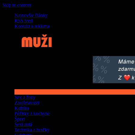
Skip to content
Najnovšie články
RSS feed
Kontakt a reklama
Sex a ženy
Zaujímavosti
Kultúra
Pôžitky z kuchyne
Šport
Sexi autá
Technika a hračky