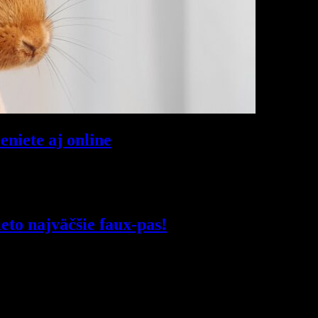
niete aj online
eto najväčšie faux-pas!
čené
*