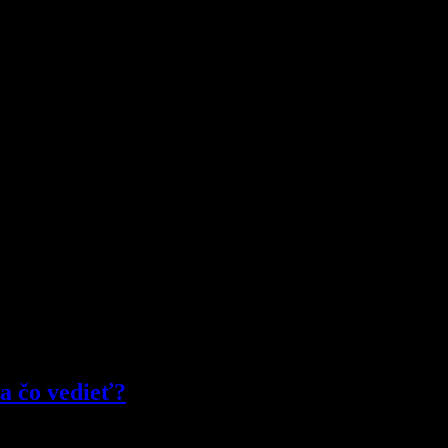
 poskytovateľov.
nu, vypracovanie polohopisu a výškopisu, prípadne zameranie adresnéh
fické služby obráťte sa na špecializovanú firmu a na základe ponuky sa
 a čo vedieť?