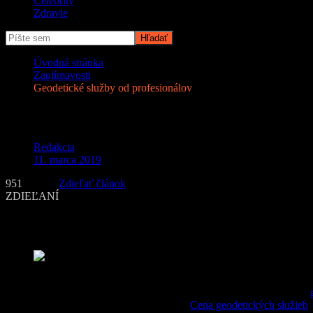
Celebrity
Zdravie
Úvodná stránka
Zaujímavosti
Geodetické služby od profesionálov
Geodetické služby od profesionálov
Redakcia
11. marca 2019
951
Zdieľať článok
ZDIEĽANÍ
Služby katastra a geodetov využijeme pri výstavbe rodinného domu, p
nájsť ďalší čas na študovanie tejto problematiky nakoľko je to dosť obs
Geodetické služby od profesionálov (Foto: geodeti.top)
Funguje to tak, že oslovíte profesionálov v obore, napríklad na webe
školení geodeti s potrebnými certifikátmi.
Cena geodetických služieb
s