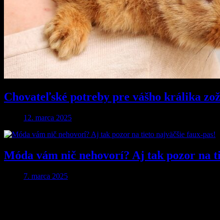
Chovateľské potreby pre vášho králika zože
12. marca 2025
Móda vám nič nehovorí? Aj tak pozor na ti
7. marca 2025
Pridaj komentár
Vaša e-mailová adresa nebude zverejnená.
Vyžadované polia sú ozna