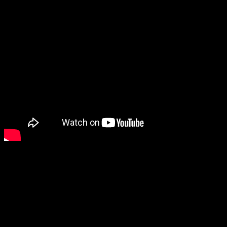
#3 Čím je ľudský mozog taký výnimočný oproti iným mozgom
žijúcich bytostí?
Čo oddeľuje ľudské myslenie od živočíšneho? Dokážeme variť.
(Sláva, ak ste si to práve uvedomili. Nie je čas začať?) „ Žiadny
živočích si nedokáže sám navariť, ” konštatuje neurológ Herculano
Houzel. „ Len človek, primát ľudského druhu, oplýva touto
schopnosťou. A to je, myslím, prečo sme sa stali ľudskými tvormi. ”
Dobrú chuť!