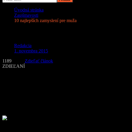
Úvodná stránka
Zaujímavosti
10 najlepších zamyslení pre muža
10 najlepších zamyslení pre muža
Redakcia
1. novembra 2015
1189
Zdieľať článok
ZDIEĽANÍ
Tedove postrehy sa komplikovane vysvetľujú v súčasnej
psychológii. Získali si povesť najhorších rád do zamestnania, ale aj
komplexných zjednodušení predmetov jeho pozorovania. Fanušíkov
uchvátil svojím umením zobrazovania cynizmu a patetickosti.
Zoznámte sa s ironickým Tedom, ktorý bez servítky servíruje
publiku svoje drsné umenie. Za zmienku stojí úvaha „Prečo som
prestal pozerať porno”.
Ďaleko vo výšinách, kde Mesiac žiari do modra, môžeme