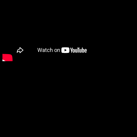
#7 Cena za šťastie
Preskúmal Benjamin Wallace. Najžiadanejší degustátor pre
korporáciu GQ vyskúšal množstvo špičkových vín, hľuzoviek
a steakov. Dvíha varovný prst- značkové veci s vysokou kvalitou
mätú spotrebiteľov! Zvážte to skôr, ako by ste sa nechali nahovoriť
na kúpu najdrahšieho exkrementu a nevedeli o tom (stalo sa podľa
skutočnej udalosti).