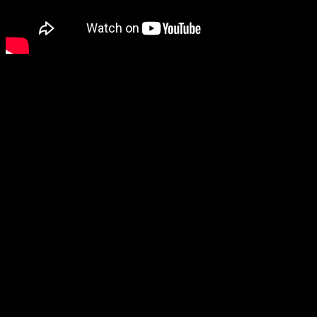
#10 Ako si zaviazať šnúrky na topánkach
Zjednodušila Terry Moore. Ak si pozriete len jedno video, nech je to
práve toto. Zmení vám život.