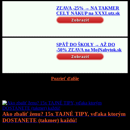
ZĽAVA -25% → NA TAKMER
CELÝ NÁKUP na XXXLutz.sk
Zobraziť
SPÄŤ DO ŠKOLY → AŽ DO
-50% ZĽAVA na MojNabytok.sk
Zobraziť
Pozrieť ďalšie
Mohlo by vás zaujímať
Ako zbaliť ženu? 15x TAJNÉ TIPY, vďaka ktorým
DOSTANETE (takmer) každú!