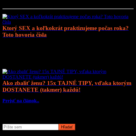
Prejsť na článok..
Ktorý SEX a koľkokrát praktizujeme počas roka?
Toto hovoria čísla
Prejsť na článok..
Mohlo by vás zaujímať
Ako zbaliť ženu? 15x TAJNÉ TIPY, vďaka ktorým
DOSTANETE (takmer) každú!
Prejsť na článok..
Čo potrebujete nájsť?