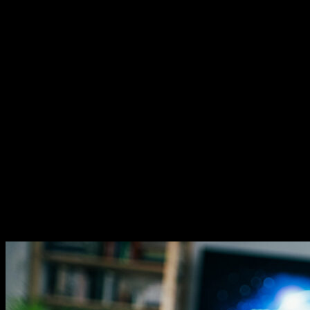
O magazíne MyMuži.sk
Magazín MyMuži.sk vznikol v roku
2013
s jasným cieľom –
vytvoriť online priestor pre moderného muža, ktorý hľadá kvalitu,
nadhľad a inšpiráciu bez zbytočných rečí.
Prečo nás ľudia čítajú?
Pretože vyberáme témy, ktoré nás chlapov skutočne bavia. Či už sú
to
sexi autá
, najnovšia
technika
, trendy v
lifestyle
, alebo úprimné
témy
o vzťahoch a ženách
, vždy ideme k veci. Na MyMuži.sk
nenájdete žiadnu nudu – len poctivý výber toho najlepšieho, čo
súčasný mužský svet ponúka.
Sme tu pre vás už od roku 2013 a stále nás to baví. Pridajte sa k nám
a buďte s nami v obraze.
Obľúbené články