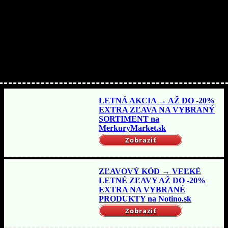
Nakupujte lacnejšie!
LETNÁ AKCIA → AŽ DO -20%
EXTRA ZĽAVA NA VYBRANÝ
SORTIMENT na
MerkuryMarket.sk
Zobraziť
ZĽAVOVÝ KÓD → VEĽKÉ
LETNÉ ZĽAVY AŽ DO -20%
EXTRA NA VYBRANÉ
PRODUKTY na Notino.sk
Zobraziť