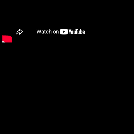
#6 Ako nás technológie predbehnú
Vypracoval Ray Karzeweil, celosvetovo uznávaný futurista,
navrhuje modely najnovších robotov. Poukazuje nato, ako technika
zdokonalí dosiaľ zistené poznatky, pomôže k napredovaniu
v biológii a umožní stavať na pevných základoch. Z čista jasna
všetko, čo si želáme. V príchodnej dobe to možno (ne)skončí podľa
našich predstáv.