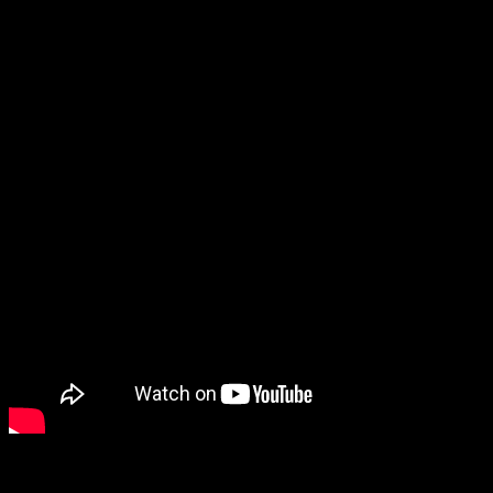
#8 Múdrosti z ulice
Obľúbená Tedova téma pre 3 jednoduché dôvody- kombinácia