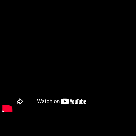
#4 Nevypočutý príbeh o Dávidovi a Goliášovi
Alternatívny uhol pohľadu vymyslel Malcolm Gladwell. Ten sa od
roku 2007 opieral o tvrdenie, že Tedova ”omáčka” sa inšpirovala