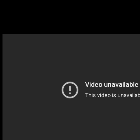
tajomna, čudáckej geniality a vyšinutosti. Masy ľudí sa vyznačujú
nadupanými názormi s prepracovanými vysvetleniami. Spolupráca
s majoritnou populáciou bude konsenzus pre celé ľudstvo ( rozumej
súhlas a zhoda 2 strán). V inom prípade budeme obohatení o ďalšie
kapustné hlávky.