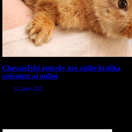
Chovateľské potreby pre vášho králika
zoženiete aj online
12. marca 2025
Pridaj komentár
Vaša e-mailová adresa nebude zverejnená.
Vyžadované polia sú
označené
*
Komentár