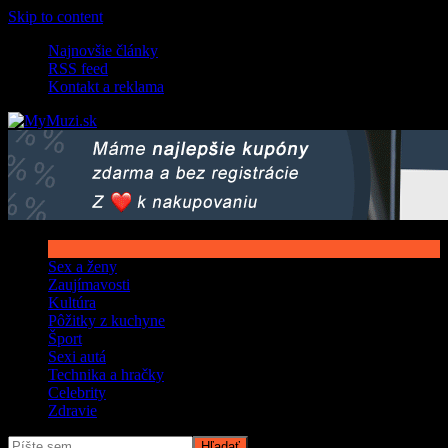
Skip to content
Najnovšie články
RSS feed
Kontakt a reklama
Sex a ženy
Zaujímavosti
Kultúra
Pôžitky z kuchyne
Šport
Sexi autá
Technika a hračky
Celebrity
Zdravie