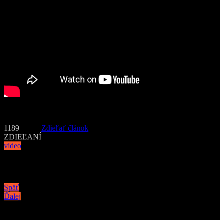
Zdroj: gq.com, foto: ilustračné (flickr.com)
1189
Zdieľať článok
ZDIEĽANÍ
video
Navigácia v článku
Späť
Ďalej
Podobné články