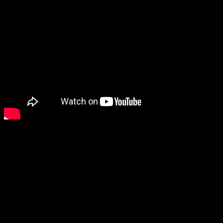
#2 Výzva pre mužov
Zostavil Tony Porter, aktivista zdôrazňuje, že aj zdanlivo obyčajná
fráza „ Postav sa k tomu ako chlap ” môže oklieštiť vaše zmýšľanie.
Vyvolá protichodnú reakciu. Osloboďme sa od mužského
škatuľkovania, preboha!