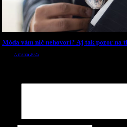
Móda vám nič nehovorí? Aj tak pozor na ti
7. marca 2025
Pridaj komentár
Vaša e-mailová adresa nebude zverejnená.
Vyžadované polia sú ozna
Komentár