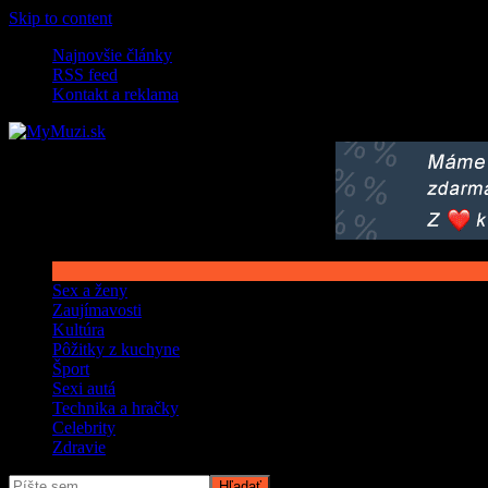
Skip to content
Najnovšie články
RSS feed
Kontakt a reklama
Sex a ženy
Zaujímavosti
Kultúra
Pôžitky z kuchyne
Šport
Sexi autá
Technika a hračky
Celebrity
Zdravie