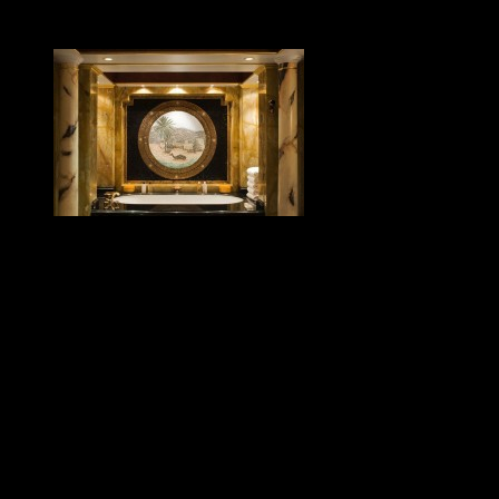
Hotel má vlastné súkromné ​​recepcie na každom poschodí, ako inak, s
ponúka svojím hosťom. Už rozumieme aj my, prečo je tento hotel B