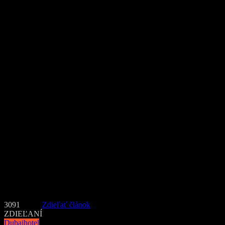
Ak chcete stráviť nezabudnuteľnú noc a máte 24 000 dolárov, určite p
Foto: hotel Burj Al-Arab
3091
Zdieľať článok
ZDIEĽANÍ
Dubaj
hotel