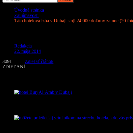
Úvodná stránka
Zaujímavosti
Táto hotelová izba v Dubaji stojí 24 000 dolárov za noc (20 foto
Táto hotelová izba v Dubaji stojí 24 000 do
Redakcia
22. mája 2014
3091
Zdieľať článok
ZDIEĽANÍ
Hotel Burj Al-Arab v Dubaji
je známy svojim atypickým tvarom natia
pravidelne vyhlasovaný ako najlepší hotel na svete.
hotel Burj Al-Arab v Dubaji
Burj Al-Arab ponúka diskrétne ubytovanie, môžete priletieť aj vrtuľní
môžete priletieť aj vrtuľníkom na strechu hotela, kde vás privíta