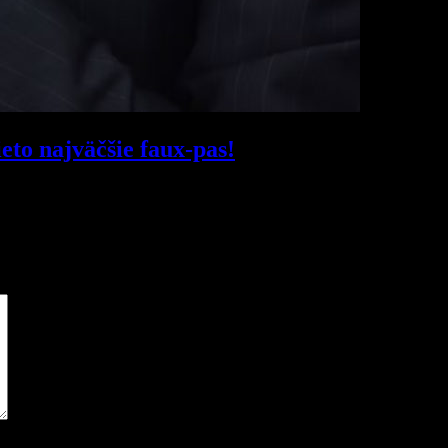
eto najväčšie faux-pas!
čené
*