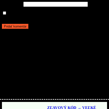
Adresa webu
Uložiť moje meno, e-mail a webovú stránku v tomto prehliadači
pre moje budúce komentáre.
Aby ste o nič neprišli…
Nakupujte lacnejšie!
ZĽAVOVÝ KÓD → VEĽKÉ