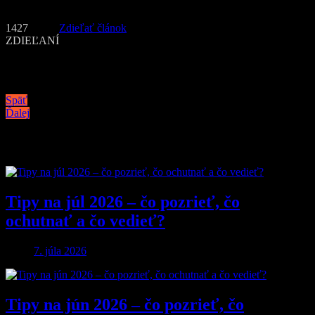
Text: PR, foto: ilustračné (flickr.com)
1427
Zdieľať článok
ZDIEĽANÍ
Navigácia v článku
Späť
Ďalej
Podobné články
Tipy na júl 2026 – čo pozrieť, čo
ochutnať a čo vedieť?
7. júla 2026
Tipy na jún 2026 – čo pozrieť, čo