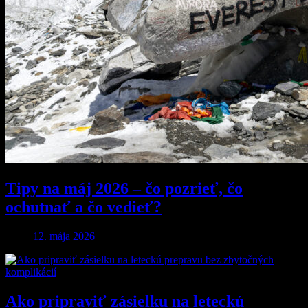
Tipy na máj 2026 – čo pozrieť, čo
ochutnať a čo vedieť?
12. mája 2026
Ako pripraviť zásielku na leteckú