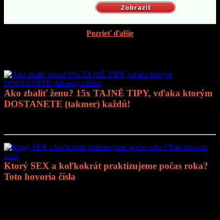
Zobraziť
Pozrieť ďalšie
Mohlo by vás zaujímať
Ako zbaliť ženu? 15x TAJNÉ TIPY, vďaka ktorým
DOSTANETE (takmer) každú!
Prejsť na článok..
Ktorý SEX a koľkokrát praktizujeme počas roka?
Toto hovoria čísla
Prejsť na článok..
Mohlo by vás zaujímať