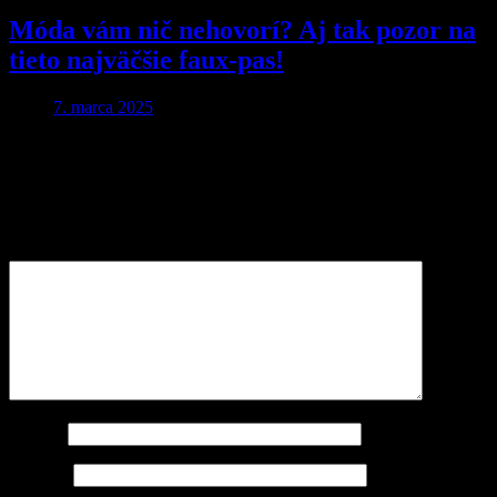
Móda vám nič nehovorí? Aj tak pozor na
tieto najväčšie faux-pas!
7. marca 2025
Pridaj komentár
Vaša e-mailová adresa nebude zverejnená.
Vyžadované polia sú
označené
*
Komentár
Meno
*
E-mail
*