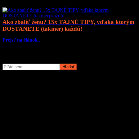
Ako zbaliť ženu? 15x TAJNÉ TIPY, vďaka ktorým
DOSTANETE (takmer) každú!
Prejsť na článok..
Čo potrebujete nájsť?
O magazíne MyMuži.sk
Magazín MyMuži.sk vznikol v roku
2013
s jasným cieľom –
vytvoriť online priestor pre moderného muža, ktorý hľadá kvalitu,
nadhľad a inšpiráciu bez zbytočných rečí.
Prečo nás ľudia čítajú?
Pretože vyberáme témy, ktoré nás chlapov skutočne bavia. Či už sú
to
sexi autá
, najnovšia
technika
, trendy v
lifestyle
, alebo úprimné
témy
o vzťahoch a ženách
, vždy ideme k veci. Na MyMuži.sk
nenájdete žiadnu nudu – len poctivý výber toho najlepšieho, čo