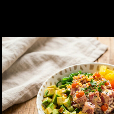
súčasný mužský svet ponúka.
Sme tu pre vás už od roku 2013 a stále nás to baví. Pridajte sa k nám
a buďte s nami v obraze.
Obľúbené články