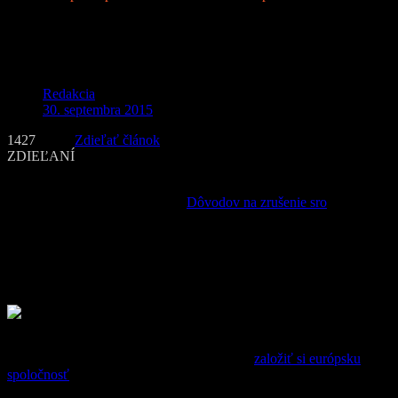
Európska spoločnosť vám otvára nové
príležitosti
Redakcia
30. septembra 2015
1427
Zdieľať článok
ZDIEĽANÍ
Tak ako môžete byť v podnikaní úspešný a zarobiť slušné peniaze,
tak sa vám nie vždy musí dariť.
Dôvodov na zrušenie sro
môže byť
viac – zlá finančná situácia, sťahovanie sa do zahraničia, nezhody so
spoločníkom či snaha vyskúšať nový trh, daňový či právny systém.
Jednoducho niečo nové. Nový štart, štart niečoho väčšieho –
napríklad založenie európskej spoločnosti. Aká je to forma
podnikania a aké sú jej výhody? Dozviete sa v týchto riadkoch.
Európska spoločnosť ako forma podnikania
Ide pomerne o mladú spoločnosť. Možnosť
založiť si európsku
spoločnosť
vznikla iba v roku 2004. Je to však veľmi prestížna a
výhodná forma podnikania. Vďaka základnému imaniu, ktoré