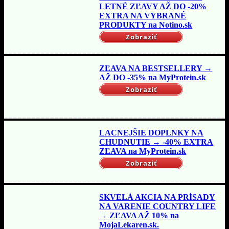
LETNÉ ZĽAVY AŽ DO -20%
EXTRA NA VYBRANÉ
PRODUKTY na Notino.sk
Zobraziť
ZĽAVA NA BESTSELLERY →
AŽ DO -35% na MyProtein.sk
Zobraziť
LACNEJŠIE DOPLNKY NA
CHUDNUTIE → -40% EXTRA
ZĽAVA na MyProtein.sk
Zobraziť
SKVELÁ AKCIA NA PRÍSADY
NA VARENIE COUNTRY LIFE
→ ZĽAVA AŽ 10% na
MojaLekaren.sk.