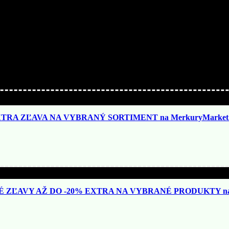
TRA ZĽAVA NA VYBRANÝ SORTIMENT na MerkuryMarket.
ZĽAVY AŽ DO -20% EXTRA NA VYBRANÉ PRODUKTY na N