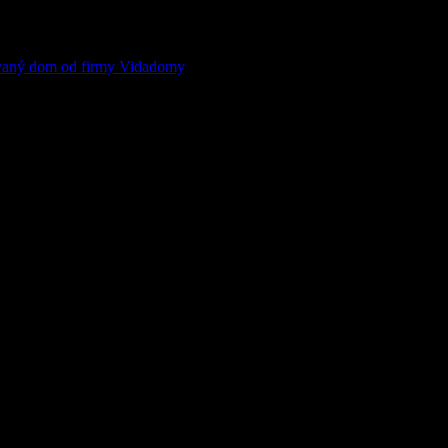
ravidelné návštevy kaderníka vám pomôžu rozpliesť zamotané
aný dom od firmy Vidadomy
, alebo iný typ bývania. Pre kvalitné