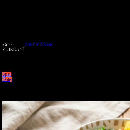
ceny. Kvalitné extensions nie sú lacná záležitosť a ceny sa môžu poh
Takisto starostlivosť o predĺžené vlasy si vyžaduje veľkú pozornos
pramienky a skontrolovať spoje, ktoré sa môžu časom odlepiť. V tomt
výsledky je potrebná starostlivosť.
Text a foto: PR
2616
Zdieľať článok
ZDIEĽANÍ
Navigácia v článku
Späť
Ďalej
Podobné články