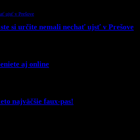
ste si určite nemali nechať ujsť v Prešove
niete aj online
eto najväčšie faux-pas!
čené
*