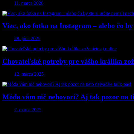
11. marca 2026
Viac, ako fotka na Instagram – alebo čo by 
28. júna 2025
Chovateľské potreby pre vášho králika zože
12. marca 2025
Móda vám nič nehovorí? Aj tak pozor na ti
7. marca 2025
Pridaj komentár
Vaša e-mailová adresa nebude zverejnená.
Vyžadované polia sú ozna