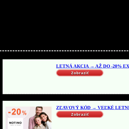
Nakupujte lacnejšie!
LETNÁ AKCIA → AŽ DO -20% EX
Zobraziť
ZĽAVOVÝ KÓD → VEĽKÉ LETNÉ 
Zobraziť