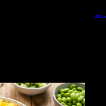
ybovať od 300 až po 600 eur.
ť. Na umývanie vlasov je treba používať špeciálne šampóny a masky. P
o prípade je to o starostlivosti podobne ako keď máte napríklad
montov