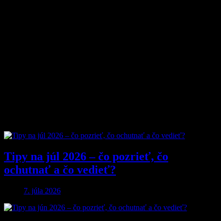
nadhľad a inšpiráciu bez zbytočných rečí.
Prečo nás ľudia čítajú?
Pretože vyberáme témy, ktoré nás chlapov skutočne bavia. Či už sú
to
sexi autá
, najnovšia
technika
, trendy v
lifestyle
, alebo úprimné
témy
o vzťahoch a ženách
, vždy ideme k veci. Na MyMuži.sk
nenájdete žiadnu nudu – len poctivý výber toho najlepšieho, čo
súčasný mužský svet ponúka.
Sme tu pre vás už od roku 2013 a stále nás to baví. Pridajte sa k nám
a buďte s nami v obraze.
Obľúbené články
Tipy na júl 2026 – čo pozrieť, čo
ochutnať a čo vedieť?
7. júla 2026