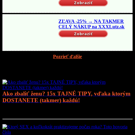
Zobraziť
ZĽAVA -25% → NA TAKMER
CELÝ NÁKUP na XXXLutz.sk
Zobraziť
Pozrieť ďalšie
Mohlo by vás zaujímať
Ako zbaliť ženu? 15x TAJNÉ TIPY, vďaka ktorým
DOSTANETE (takmer) každú!
Prejsť na článok..