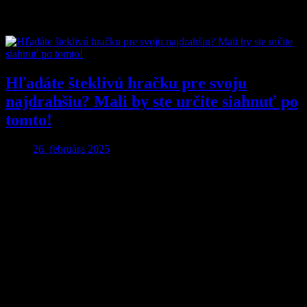
Značka:
Womanizer
Hľadáte šteklivú hračku pre svoju
najdrahšiu? Mali by ste určite siahnuť po
tomto!
26. februára 2025
Aby ste o nič neprišli…