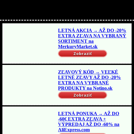
Nakupujte lacnejšie!
LETNÁ AKCIA → AŽ DO -20%
EXTRA ZĽAVA NA VYBRANÝ
SORTIMENT na
MerkuryMarket.sk
Zobraziť
ZĽAVOVÝ KÓD → VEĽKÉ
LETNÉ ZĽAVY AŽ DO -20%
EXTRA NA VYBRANÉ
PRODUKTY na Notino.sk
Zobraziť
LETNÁ PONUKA → AŽ DO
-60€ EXTRA ZĽAVA +
VÝPREDAJ AŽ DO -60% na
AliExpress.com