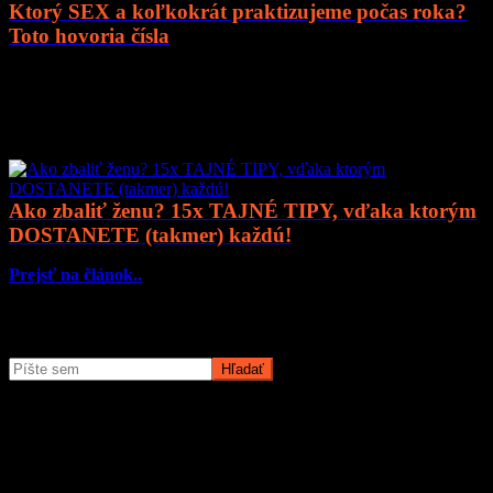
Ktorý SEX a koľkokrát praktizujeme počas roka?
Toto hovoria čísla
Prejsť na článok..
Mohlo by vás zaujímať
Ako zbaliť ženu? 15x TAJNÉ TIPY, vďaka ktorým
DOSTANETE (takmer) každú!
Prejsť na článok..
Čo potrebujete nájsť?
O magazíne MyMuži.sk
Magazín MyMuži.sk vznikol v roku
2013
s jasným cieľom –
vytvoriť online priestor pre moderného muža, ktorý hľadá kvalitu,