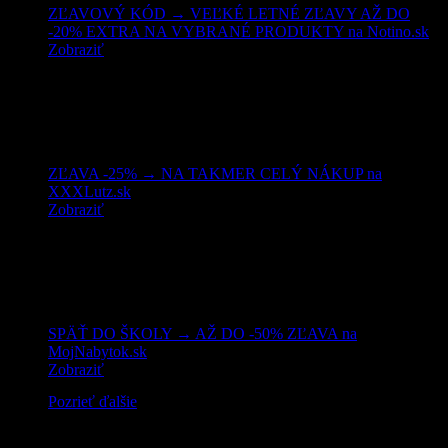
ZĽAVOVÝ KÓD → VEĽKÉ LETNÉ ZĽAVY AŽ DO
-20% EXTRA NA VYBRANÉ PRODUKTY na Notino.sk
Zobraziť
ZĽAVA -25% → NA TAKMER CELÝ NÁKUP na
XXXLutz.sk
Zobraziť
SPÄŤ DO ŠKOLY → AŽ DO -50% ZĽAVA na
MojNabytok.sk
Zobraziť
Pozrieť ďalšie
Mohlo by vás zaujímať