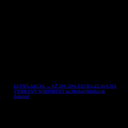
Nakupujte lacnejšie!
LETNÁ AKCIA → AŽ DO -20% EXTRA ZĽAVA NA
VYBRANÝ SORTIMENT na MerkuryMarket.sk
Zobraziť