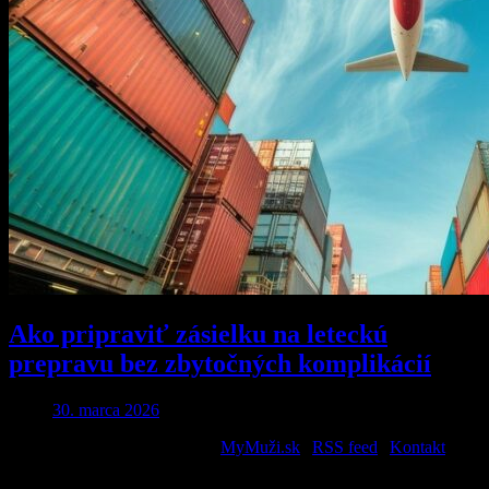
Ako pripraviť zásielku na leteckú
prepravu bez zbytočných komplikácií
30. marca 2026
2026 © All Rights Reserved. |
MyMuži.sk
|
RSS feed
|
Kontakt