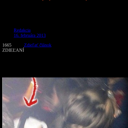
Matka vzala na párty len 4-mesačného
syna
Redakcia
16. februára 2013
1665
Zdieľať článok
ZDIEĽANÍ
Britka Sarah-Jane Hulmeová (41) vzala svojho len 4-mesačného
syna Djanga na bujarú drum and bass párty v Aberystwythe v
Severnom Walese.