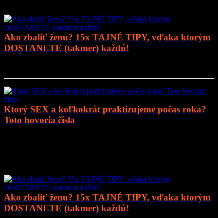
Ako zbaliť ženu? 15x TAJNÉ TIPY, vďaka ktorým
DOSTANETE (takmer) každú!
Prejsť na článok..
Ktorý SEX a koľkokrát praktizujeme počas roka?
Toto hovoria čísla
Prejsť na článok..
Mohlo by vás zaujímať
Ako zbaliť ženu? 15x TAJNÉ TIPY, vďaka ktorým
DOSTANETE (takmer) každú!