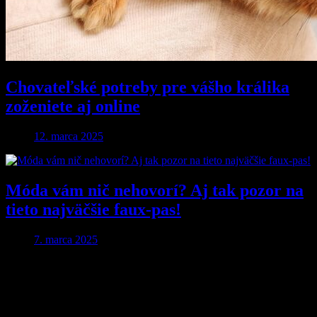
Chovateľské potreby pre vášho králika
zoženiete aj online
12. marca 2025
Móda vám nič nehovorí? Aj tak pozor na
tieto najväčšie faux-pas!
7. marca 2025
Pridaj komentár
Vaša e-mailová adresa nebude zverejnená.
Vyžadované polia sú
označené
*