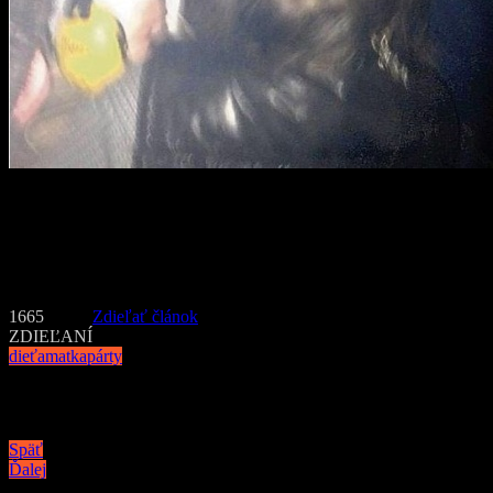
Matka policajtom tvrdila, že neurobila nič zlé. Na párty hrala
poriadne hlučná hudba, no ona sa bránila tým, že jej synček mal
zakryté ušká slúchadlami. K tomu dodala aj fakt, že takýto koncert
už absolvovalo dieťa tretíkrát. Pokračovala tým, že ho dojčí a tak s
ňou musí byť.
1665
Zdieľať článok
ZDIEĽANÍ
dieťa
matka
párty
Navigácia v článku
Späť
Ďalej