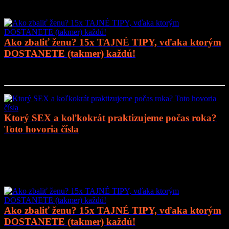
Mohlo by vás zaujímať
Ako zbaliť ženu? 15x TAJNÉ TIPY, vďaka ktorým
DOSTANETE (takmer) každú!
Prejsť na článok..
Ktorý SEX a koľkokrát praktizujeme počas roka?
Toto hovoria čísla
Prejsť na článok..
Mohlo by vás zaujímať
Ako zbaliť ženu? 15x TAJNÉ TIPY, vďaka ktorým
DOSTANETE (takmer) každú!