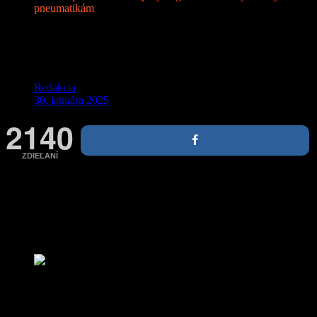
pneumatikám
História pneumatík: Od prvých gúm k
moderným letným pneumatikám
Redakcia
30. januára 2025
2140
ZDIEĽANÍ
Pneumatiky sú jedným z najdôležitejších vynálezov, ktoré ovplyvnili
rozvoj automobilizmu a zlepšili našu bezpečnosť a pohodu na
cestách. Hoci sa dnes berú ako samozrejmá súčasť vozidiel, ich
história siaha hlboko do minulosti a je plná inovácií, ktoré nás
priviedli až k moderným pneumatikám.
Zdroj: komerčný článok
Najskôr drevo, potom guma