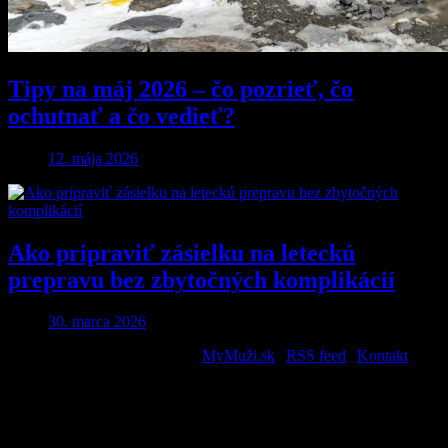
Tipy na máj 2026 – čo pozrieť, čo
ochutnať a čo vedieť?
12. mája 2026
Ako pripraviť zásielku na leteckú
prepravu bez zbytočných komplikácií
30. marca 2026
2026 © All Rights Reserved. |
MyMuži.sk
|
RSS feed
|
Kontakt