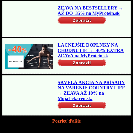
ZĽAVA NA BESTSELLERY →
AŽ DO -35% na MyProtein.sk
Zobraziť
LACNEJŠIE DOPLNKY NA
CHUDNUTIE → -40% EXTRA
ZĽAVA na MyProtein.sk
Zobraziť
SKVELÁ AKCIA NA PRÍSADY
NA VARENIE COUNTRY LIFE
→ ZĽAVA AŽ 10% na
MojaLekaren.sk.
Zobraziť
Pozrieť ďalšie