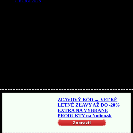
7. marca 2025
Aby ste o nič neprišli…
Nakupujte lacnejšie!
ZĽAVOVÝ KÓD → VEĽKÉ
LETNÉ ZĽAVY AŽ DO -20%
EXTRA NA VYBRANÉ
PRODUKTY na Notino.sk
Zobraziť