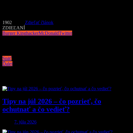
Najzaujímavaješie na celej situácii je, že počas asi 90 minút po
hacknutí účtu, získal účet Burger Kingu na Twittery nových
followerov. Pôvodných 77 tisíc sa rozšírilo až na 112 tisíc.
1902
Zdieľať článok
ZDIEĽANÍ
Burger King
hacker
McDonald
Twitter
Navigácia v článku
Späť
Ďalej
Podobné články
Tipy na júl 2026 – čo pozrieť, čo
ochutnať a čo vedieť?
7. júla 2026