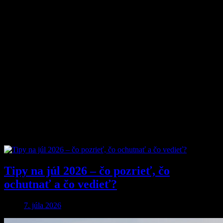
vytvoriť online priestor pre moderného muža, ktorý hľadá kvalitu,
nadhľad a inšpiráciu bez zbytočných rečí.
Prečo nás ľudia čítajú?
Pretože vyberáme témy, ktoré nás chlapov skutočne bavia. Či už sú
to
sexi autá
, najnovšia
technika
, trendy v
lifestyle
, alebo úprimné
témy
o vzťahoch a ženách
, vždy ideme k veci. Na MyMuži.sk
nenájdete žiadnu nudu – len poctivý výber toho najlepšieho, čo
súčasný mužský svet ponúka.
Sme tu pre vás už od roku 2013 a stále nás to baví. Pridajte sa k nám
a buďte s nami v obraze.
Obľúbené články
Tipy na júl 2026 – čo pozrieť, čo
ochutnať a čo vedieť?
7. júla 2026