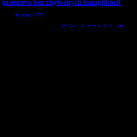
prepravu bez zbytočných komplikácií
30. marca 2026
2026 © All Rights Reserved. |
MyMuži.sk
|
RSS feed
|
Kontakt