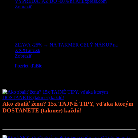
VÝPREDAJ AŽ DO -60% na AliExpress.com
Zobraziť
ZĽAVA -25% → NA TAKMER CELÝ NÁKUP na
XXXLutz.sk
Zobraziť
Pozrieť ďalšie
Mohlo by vás zaujímať
Ako zbaliť ženu? 15x TAJNÉ TIPY, vďaka ktorým
DOSTANETE (takmer) každú!
Prejsť na článok..