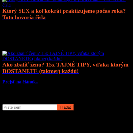
Ktorý SEX a koľkokrát praktizujeme počas roka?
Toto hovoria čísla
Prejsť na článok..
Mohlo by vás zaujímať
Ako zbaliť ženu? 15x TAJNÉ TIPY, vďaka ktorým
DOSTANETE (takmer) každú!
Prejsť na článok..
Čo potrebujete nájsť?
O magazíne MyMuži.sk
Magazín MyMuži.sk vznikol v roku
2013
s jasným cieľom –