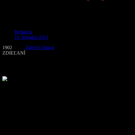
Hacker sa zabával na Twitter účte Burger
Kingu
Redakcia
19. februára 2013
1902
Zdieľať článok
ZDIEĽANÍ
Ako prvé po získaní prístupu k účtu, zmenil profilovú fotografiu za
logo McDonaldu a neodpustil si ani „vtipné“ tweety.
Po zmene loga za logo McDonaldu do popisu pridal informáciu o
tom, že McDonald’s odkúpil Burger King, pretože o ich sendvič
Whopper nebol záujem.
Ďalej nasledoval tweet, pri ktorom bol obrázok narkomana pri
užívaní drogy injekčnou striekačkou. Do popisu napísal, že takto
našli ich zamestnanca na záchode. Nasledovalo niekoľko tweetov v
podobnom duchu.