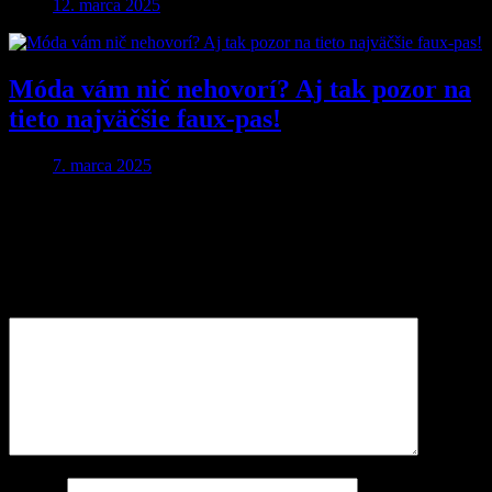
12. marca 2025
Móda vám nič nehovorí? Aj tak pozor na
tieto najväčšie faux-pas!
7. marca 2025
Pridaj komentár
Vaša e-mailová adresa nebude zverejnená.
Vyžadované polia sú
označené
*
Komentár
Meno
*