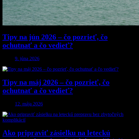
Tipy na jún 2026 – čo pozrieť, čo
ochutnať a čo vedieť?
9. júna 2026
Tipy na máj 2026 – čo pozrieť, čo
ochutnať a čo vedieť?
12. mája 2026
Ako pripraviť zásielku na leteckú