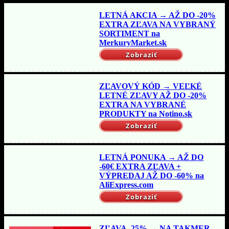
LETNÁ AKCIA → AŽ DO -20%
EXTRA ZĽAVA NA VYBRANÝ
SORTIMENT na
MerkuryMarket.sk
Zobraziť
ZĽAVOVÝ KÓD → VEĽKÉ
LETNÉ ZĽAVY AŽ DO -20%
EXTRA NA VYBRANÉ
PRODUKTY na Notino.sk
Zobraziť
LETNÁ PONUKA → AŽ DO
-60€ EXTRA ZĽAVA +
VÝPREDAJ AŽ DO -60% na
AliExpress.com
Zobraziť
ZĽAVA -25% → NA TAKMER