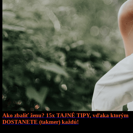
Ako zbaliť ženu? 15x TAJNÉ TIPY, vďaka ktorým
DOSTANETE (takmer) každú!
Prejsť na článok..