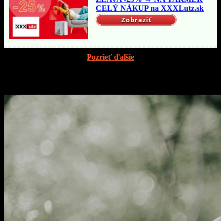
CELÝ NÁKUP na XXXLutz.sk
Zobraziť
Pozrieť ďalšie
Mohlo by vás zaujímať