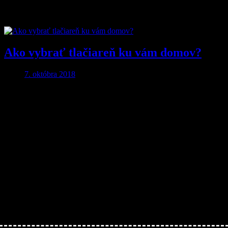
Značka:
Toner
Ako vybrať tlačiareň ku vám domov?
7. októbra 2018
Aby ste o nič neprišli…
Nakupujte lacnejšie!