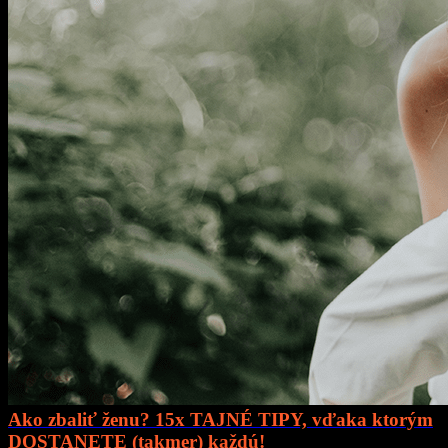
Ako zbaliť ženu? 15x TAJNÉ TIPY, vďaka ktorým
DOSTANETE (takmer) každú!