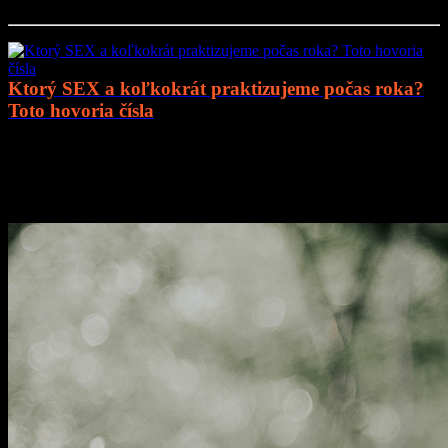
Ktorý SEX a koľkokrát praktizujeme počas roka?
Toto hovoria čísla
Prejsť na článok..
Mohlo by vás zaujímať