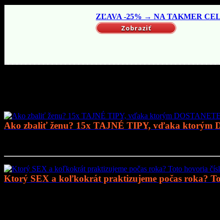
ZĽAVA -25% → NA TAKMER CELÝ
Zobraziť
Mohlo by vás zaujímať
Ako zbaliť ženu? 15x TAJNÉ TIPY, vďaka ktorým
Prejsť na článok..
Ktorý SEX a koľkokrát praktizujeme počas roka? Tot
Prejsť na článok..
Mohlo by vás zaujímať