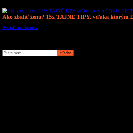
Ako zbaliť ženu? 15x TAJNÉ TIPY, vďaka ktorým
Prejsť na článok..
Čo potrebujete nájsť?
O magazíne MyMuži.sk
Magazín MyMuži.sk vznikol v roku
2013
s jasným cieľom – vytvoriť 
Prečo nás ľudia čítajú?
Pretože vyberáme témy, ktoré nás chlapov skutočne bavia. Či už sú t
žiadnu nudu – len poctivý výber toho najlepšieho, čo súčasný mužský
Sme tu pre vás už od roku 2013 a stále nás to baví. Pridajte sa k nám
Obľúbené články