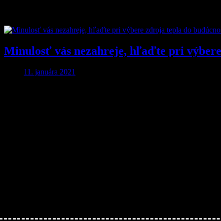
Značka:
Tepelné čerpadlo
Minulosť vás nezahreje, hľaďte pri výbere
11. januára 2021
Aby ste o nič neprišli…
Nakupujte lacnejšie!