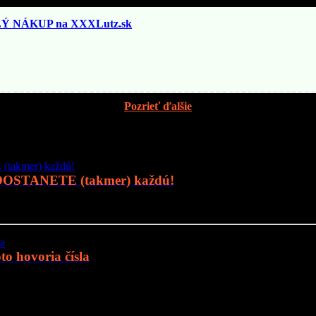
 NÁKUP na XXXLutz.sk
Pozrieť ďalšie
 DOSTANETE (takmer) každú!
o hovoria čísla