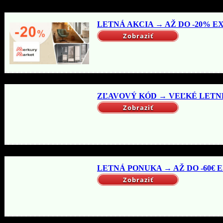
LETNÁ AKCIA → AŽ DO -20% EX
Zobraziť
ZĽAVOVÝ KÓD → VEĽKÉ LETNÉ 
Zobraziť
LETNÁ PONUKA → AŽ DO -60€ EX
Zobraziť