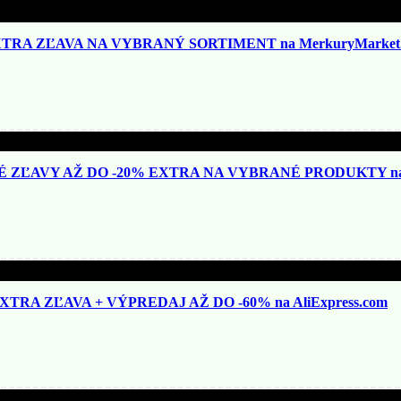
TRA ZĽAVA NA VYBRANÝ SORTIMENT na MerkuryMarket.
ZĽAVY AŽ DO -20% EXTRA NA VYBRANÉ PRODUKTY na N
TRA ZĽAVA + VÝPREDAJ AŽ DO -60% na AliExpress.com