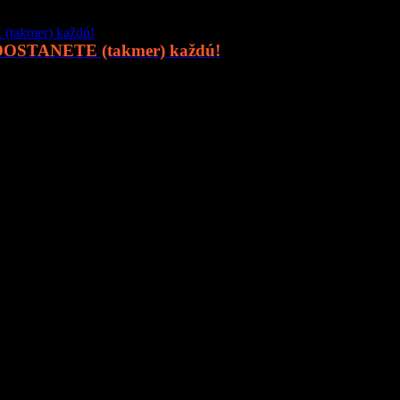
 DOSTANETE (takmer) každú!
online priestor pre moderného muža, ktorý hľadá kvalitu, nadhľad a in
o
sexi autá
, najnovšia
technika
, trendy v
lifestyle
, alebo úprimné témy
 svet ponúka.
 a buďte s nami v obraze.