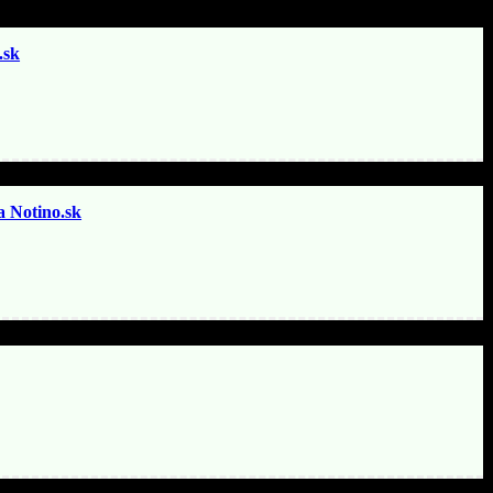
sk
otino.sk