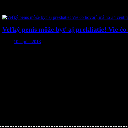
Značka:
prirodzenie
Veľký penis môže byť aj prekliatie! Vie č
10. apríla 2013
Aby ste o nič neprišli…
Nakupujte lacnejšie!