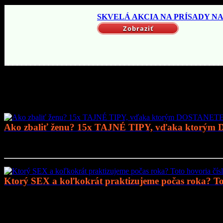
SKVELÁ AKCIA NA PRÍSADY NA 
Zobraziť
Mohlo by vás zaujímať
Ako zbaliť ženu? 15x TAJNÉ TIPY, vďaka ktorým
Prejsť na článok..
Ktorý SEX a koľkokrát praktizujeme počas roka? Tot
Prejsť na článok..
Mohlo by vás zaujímať