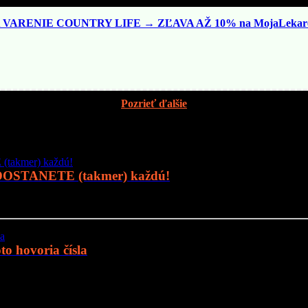
VARENIE COUNTRY LIFE → ZĽAVA AŽ 10% na MojaLekare
Pozrieť ďalšie
 DOSTANETE (takmer) každú!
o hovoria čísla