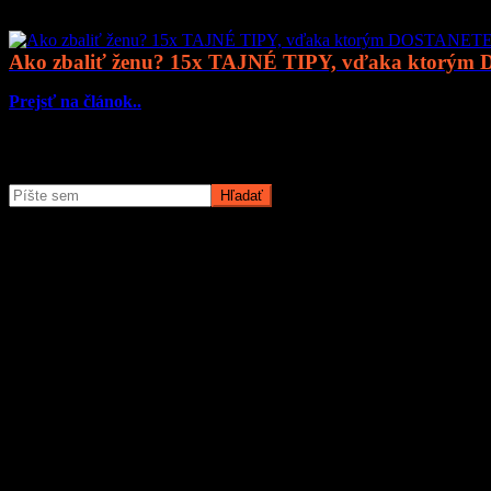
Ako zbaliť ženu? 15x TAJNÉ TIPY, vďaka ktorým
Prejsť na článok..
Čo potrebujete nájsť?
O magazíne MyMuži.sk
Magazín MyMuži.sk vznikol v roku
2013
s jasným cieľom – vytvoriť 
Prečo nás ľudia čítajú?
Pretože vyberáme témy, ktoré nás chlapov skutočne bavia. Či už sú t
žiadnu nudu – len poctivý výber toho najlepšieho, čo súčasný mužský
Sme tu pre vás už od roku 2013 a stále nás to baví. Pridajte sa k nám
Obľúbené články