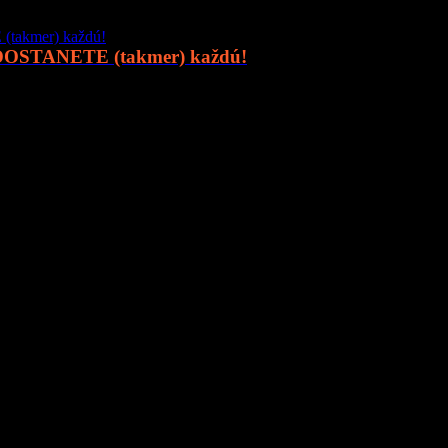
 DOSTANETE (takmer) každú!
online priestor pre moderného muža, ktorý hľadá kvalitu, nadhľad a in
o
sexi autá
, najnovšia
technika
, trendy v
lifestyle
, alebo úprimné témy
 svet ponúka.
 a buďte s nami v obraze.