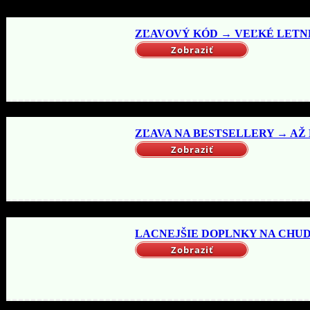
ZĽAVOVÝ KÓD → VEĽKÉ LETNÉ 
Zobraziť
ZĽAVA NA BESTSELLERY → AŽ DO
Zobraziť
LACNEJŠIE DOPLNKY NA CHUDNU
Zobraziť