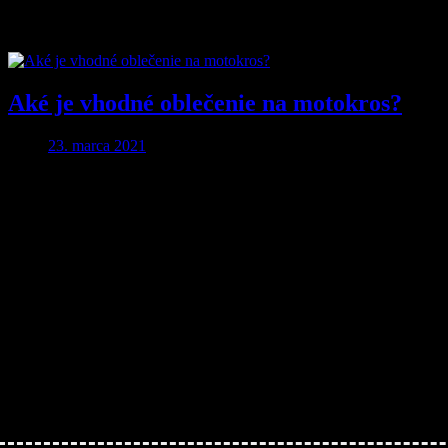
Značka:
Oblečenie na motorku
Aké je vhodné oblečenie na motokros?
23. marca 2021
Aby ste o nič neprišli…
Nakupujte lacnejšie!