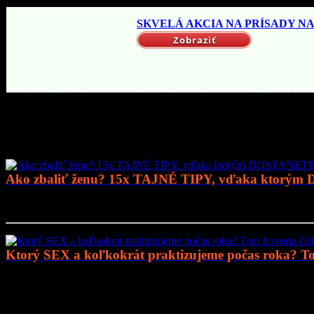
SKVELÁ AKCIA NA PRÍSADY NA 
Zobraziť
Mohlo by vás zaujímať
Ako zbaliť ženu? 15x TAJNÉ TIPY, vďaka ktorým
Prejsť na článok..
Ktorý SEX a koľkokrát praktizujeme počas roka? Tot
Prejsť na článok..
Mohlo by vás zaujímať