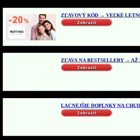
ZĽAVOVÝ KÓD → VEĽKÉ LETNÉ 
Zobraziť
ZĽAVA NA BESTSELLERY → AŽ DO
Zobraziť
LACNEJŠIE DOPLNKY NA CHUDNU
Zobraziť