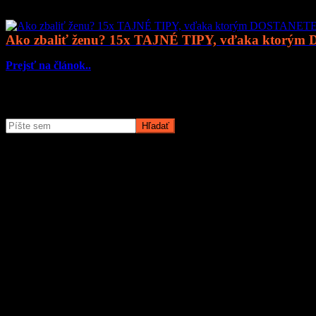
Ako zbaliť ženu? 15x TAJNÉ TIPY, vďaka ktorým
Prejsť na článok..
Čo potrebujete nájsť?
O magazíne MyMuži.sk
Magazín MyMuži.sk vznikol v roku
2013
s jasným cieľom – vytvoriť 
Prečo nás ľudia čítajú?
Pretože vyberáme témy, ktoré nás chlapov skutočne bavia. Či už sú t
žiadnu nudu – len poctivý výber toho najlepšieho, čo súčasný mužský
Sme tu pre vás už od roku 2013 a stále nás to baví. Pridajte sa k nám
Obľúbené články