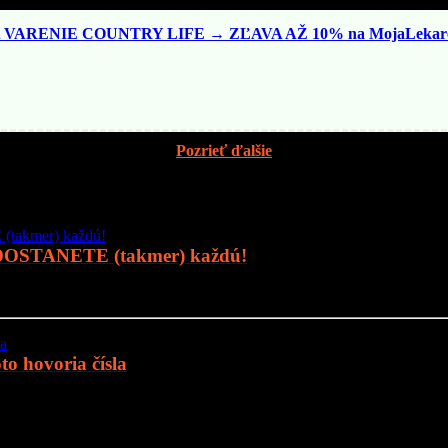
VARENIE COUNTRY LIFE → ZĽAVA AŽ 10% na MojaLekare
Pozrieť ďalšie
 DOSTANETE (takmer) každú!
o hovoria čísla