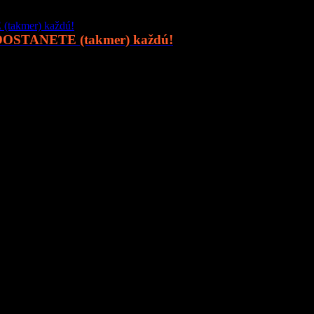
 DOSTANETE (takmer) každú!
online priestor pre moderného muža, ktorý hľadá kvalitu, nadhľad a in
o
sexi autá
, najnovšia
technika
, trendy v
lifestyle
, alebo úprimné témy
 svet ponúka.
 a buďte s nami v obraze.