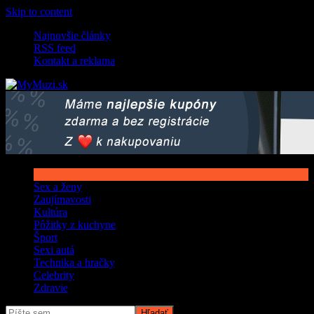
Skip to content
Najnovšie články
RSS feed
Kontakt a reklama
Sex a ženy
Zaujímavosti
Kultúra
Pôžitky z kuchyne
Šport
Sexi autá
Technika a hračky
Celebrity
Zdravie