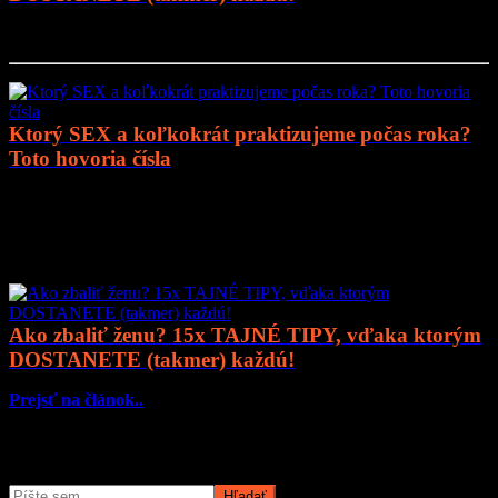
Prejsť na článok..
Ktorý SEX a koľkokrát praktizujeme počas roka?
Toto hovoria čísla
Prejsť na článok..
Mohlo by vás zaujímať
Ako zbaliť ženu? 15x TAJNÉ TIPY, vďaka ktorým
DOSTANETE (takmer) každú!
Prejsť na článok..
Čo potrebujete nájsť?