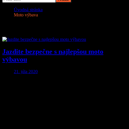
Úvodná stránka
Moto výbava
Značka:
Moto výbava
Jazdite bezpečne s najlepšou moto
výbavou
21. júla 2020
Aby ste o nič neprišli…