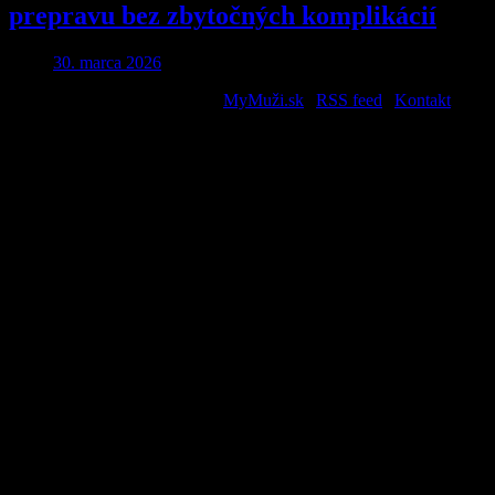
prepravu bez zbytočných komplikácií
30. marca 2026
2026 © All Rights Reserved. |
MyMuži.sk
|
RSS feed
|
Kontakt