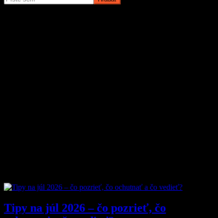
O magazíne MyMuži.sk
Magazín MyMuži.sk vznikol v roku
2013
s jasným cieľom –
vytvoriť online priestor pre moderného muža, ktorý hľadá kvalitu,
nadhľad a inšpiráciu bez zbytočných rečí.
Prečo nás ľudia čítajú?
Pretože vyberáme témy, ktoré nás chlapov skutočne bavia. Či už sú
to
sexi autá
, najnovšia
technika
, trendy v
lifestyle
, alebo úprimné
témy
o vzťahoch a ženách
, vždy ideme k veci. Na MyMuži.sk
nenájdete žiadnu nudu – len poctivý výber toho najlepšieho, čo
súčasný mužský svet ponúka.
Sme tu pre vás už od roku 2013 a stále nás to baví. Pridajte sa k nám
a buďte s nami v obraze.
Obľúbené články
Tipy na júl 2026 – čo pozrieť, čo