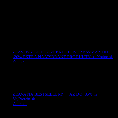
Nakupujte lacnejšie!
ZĽAVOVÝ KÓD → VEĽKÉ LETNÉ ZĽAVY AŽ DO
-20% EXTRA NA VYBRANÉ PRODUKTY na Notino.sk
Zobraziť
ZĽAVA NA BESTSELLERY → AŽ DO -35% na
MyProtein.sk
Zobraziť