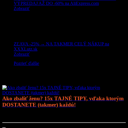
VÝPREDAJ AŽ DO -60% na AliExpress.com
Zobraziť
ZĽAVA -25% → NA TAKMER CELÝ NÁKUP na
XXXLutz.sk
Zobraziť
Pozrieť ďalšie
Mohlo by vás zaujímať
Ako zbaliť ženu? 15x TAJNÉ TIPY, vďaka ktorým
DOSTANETE (takmer) každú!
Prejsť na článok..