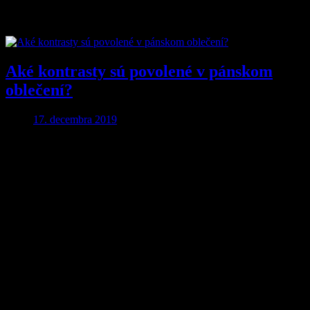
Značka:
Košele
Aké kontrasty sú povolené v pánskom
oblečení?
17. decembra 2019
Aby ste o nič neprišli…
Nakupujte lacnejšie!