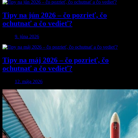
Tipy na jún 2026 – čo pozrieť, čo
ochutnať a čo vedieť?
9. júna 2026
Tipy na máj 2026 – čo pozrieť, čo
ochutnať a čo vedieť?
12. mája 2026