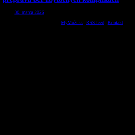
30. marca 2026
2026 © All Rights Reserved. |
MyMuži.sk
|
RSS feed
|
Kontakt