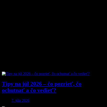
Magazín MyMuži.sk vznikol v roku
2013
s jasným cieľom –
vytvoriť online priestor pre moderného muža, ktorý hľadá kvalitu,
nadhľad a inšpiráciu bez zbytočných rečí.
Prečo nás ľudia čítajú?
Pretože vyberáme témy, ktoré nás chlapov skutočne bavia. Či už sú
to
sexi autá
, najnovšia
technika
, trendy v
lifestyle
, alebo úprimné
témy
o vzťahoch a ženách
, vždy ideme k veci. Na MyMuži.sk
nenájdete žiadnu nudu – len poctivý výber toho najlepšieho, čo
súčasný mužský svet ponúka.
Sme tu pre vás už od roku 2013 a stále nás to baví. Pridajte sa k nám
a buďte s nami v obraze.
Obľúbené články
Tipy na júl 2026 – čo pozrieť, čo
ochutnať a čo vedieť?
7. júla 2026