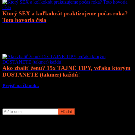
Ktorý SEX a koľkokrát praktizujeme počas roka?
Toto hovoria čísla
Prejsť na článok..
Mohlo by vás zaujímať
Ako zbaliť ženu? 15x TAJNÉ TIPY, vďaka ktorým
DOSTANETE (takmer) každú!
Prejsť na článok..
Čo potrebujete nájsť?
O magazíne MyMuži.sk