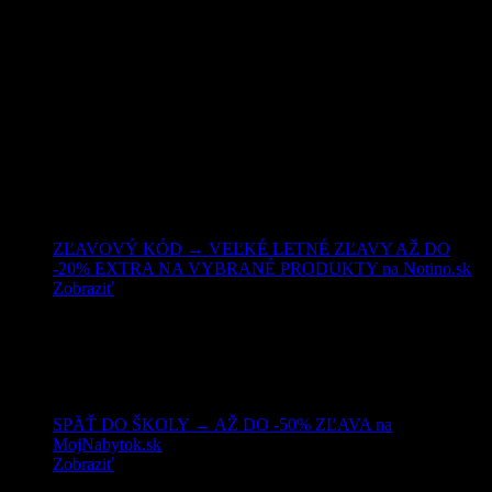
Nakupujte lacnejšie!
ZĽAVOVÝ KÓD → VEĽKÉ LETNÉ ZĽAVY AŽ DO
-20% EXTRA NA VYBRANÉ PRODUKTY na Notino.sk
Zobraziť
SPÄŤ DO ŠKOLY → AŽ DO -50% ZĽAVA na
MojNabytok.sk
Zobraziť