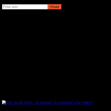
O magazíne MyMuži.sk
Magazín MyMuži.sk vznikol v roku
2013
s jasným cieľom –
vytvoriť online priestor pre moderného muža, ktorý hľadá kvalitu,
nadhľad a inšpiráciu bez zbytočných rečí.
Prečo nás ľudia čítajú?
Pretože vyberáme témy, ktoré nás chlapov skutočne bavia. Či už sú
to
sexi autá
, najnovšia
technika
, trendy v
lifestyle
, alebo úprimné
témy
o vzťahoch a ženách
, vždy ideme k veci. Na MyMuži.sk
nenájdete žiadnu nudu – len poctivý výber toho najlepšieho, čo
súčasný mužský svet ponúka.
Sme tu pre vás už od roku 2013 a stále nás to baví. Pridajte sa k nám
a buďte s nami v obraze.
Obľúbené články