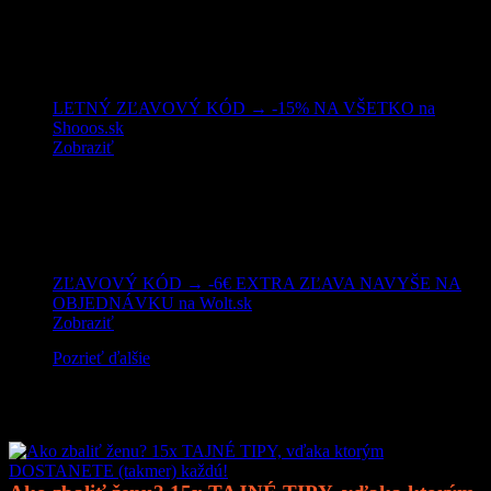
LETNÝ ZĽAVOVÝ KÓD → -15% NA VŠETKO na
Shooos.sk
Zobraziť
ZĽAVOVÝ KÓD → -6€ EXTRA ZĽAVA NAVYŠE NA
OBJEDNÁVKU na Wolt.sk
Zobraziť
Pozrieť ďalšie
Mohlo by vás zaujímať