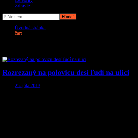
Celebrity
Zdravie
Úvodná stránka
žart
Značka:
žart
Rozrezaný na polovicu desí ľudí na ulici
25. júla 2013
Aby ste o nič neprišli…