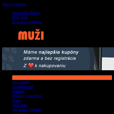
Skip to content
Najnovšie články
RSS feed
Kontakt a reklama
Sex a ženy
Zaujímavosti
Kultúra
Pôžitky z kuchyne
Šport
Sexi autá
Technika a hračky