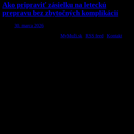
Ako pripraviť zásielku na leteckú
prepravu bez zbytočných komplikácií
30. marca 2026
2026 © All Rights Reserved. |
MyMuži.sk
|
RSS feed
|
Kontakt