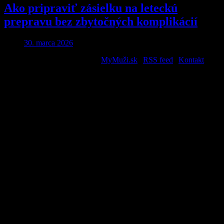
Ako pripraviť zásielku na leteckú
prepravu bez zbytočných komplikácií
30. marca 2026
2026 © All Rights Reserved. |
MyMuži.sk
|
RSS feed
|
Kontakt