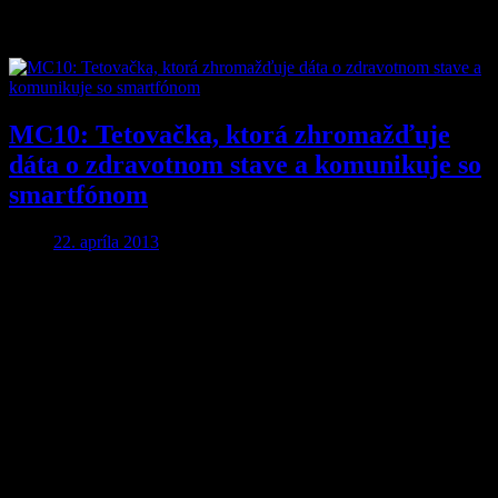
Značka:
tetovačka
MC10: Tetovačka, ktorá zhromažďuje
dáta o zdravotnom stave a komunikuje so
smartfónom
22. apríla 2013
Aby ste o nič neprišli…