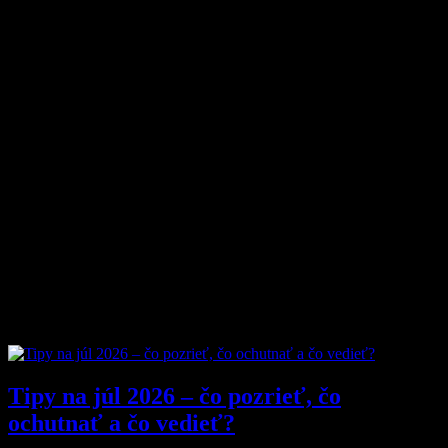
O magazíne MyMuži.sk
Magazín MyMuži.sk vznikol v roku
2013
s jasným cieľom –
vytvoriť online priestor pre moderného muža, ktorý hľadá kvalitu,
nadhľad a inšpiráciu bez zbytočných rečí.
Prečo nás ľudia čítajú?
Pretože vyberáme témy, ktoré nás chlapov skutočne bavia. Či už sú
to
sexi autá
, najnovšia
technika
, trendy v
lifestyle
, alebo úprimné
témy
o vzťahoch a ženách
, vždy ideme k veci. Na MyMuži.sk
nenájdete žiadnu nudu – len poctivý výber toho najlepšieho, čo
súčasný mužský svet ponúka.
Sme tu pre vás už od roku 2013 a stále nás to baví. Pridajte sa k nám
a buďte s nami v obraze.
Obľúbené články
Tipy na júl 2026 – čo pozrieť, čo
ochutnať a čo vedieť?