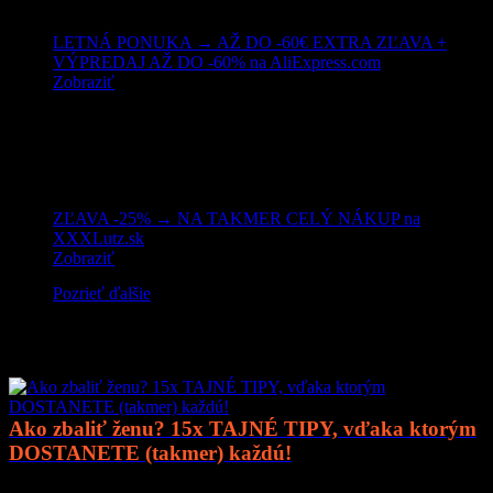
LETNÁ PONUKA → AŽ DO -60€ EXTRA ZĽAVA +
VÝPREDAJ AŽ DO -60% na AliExpress.com
Zobraziť
ZĽAVA -25% → NA TAKMER CELÝ NÁKUP na
XXXLutz.sk
Zobraziť
Pozrieť ďalšie
Mohlo by vás zaujímať
Ako zbaliť ženu? 15x TAJNÉ TIPY, vďaka ktorým
DOSTANETE (takmer) každú!
Prejsť na článok..