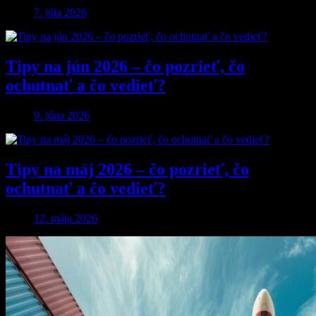
7. júla 2026
Tipy na jún 2026 – čo pozrieť, čo
ochutnať a čo vedieť?
9. júna 2026
Tipy na máj 2026 – čo pozrieť, čo
ochutnať a čo vedieť?
12. mája 2026