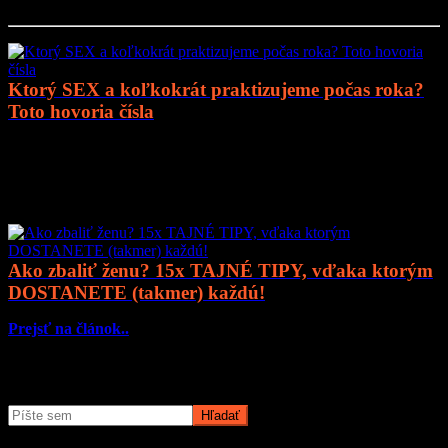
Ktorý SEX a koľkokrát praktizujeme počas roka?
Toto hovoria čísla
Prejsť na článok..
Mohlo by vás zaujímať
Ako zbaliť ženu? 15x TAJNÉ TIPY, vďaka ktorým
DOSTANETE (takmer) každú!
Prejsť na článok..
Čo potrebujete nájsť?