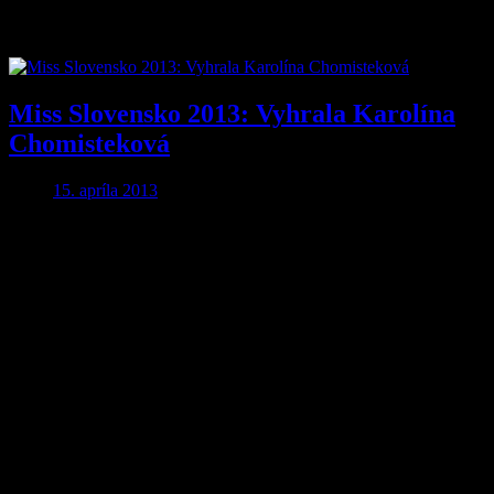
Značka:
Miss
Miss Slovensko 2013: Vyhrala Karolína
Chomisteková
15. apríla 2013
Aby ste o nič neprišli…
Nakupujte lacnejšie!