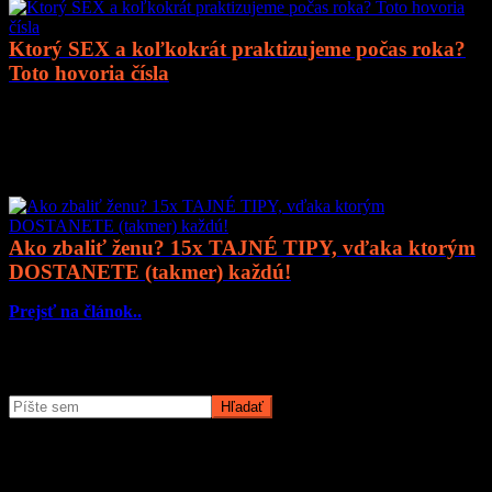
Ktorý SEX a koľkokrát praktizujeme počas roka?
Toto hovoria čísla
Prejsť na článok..
Mohlo by vás zaujímať
Ako zbaliť ženu? 15x TAJNÉ TIPY, vďaka ktorým
DOSTANETE (takmer) každú!
Prejsť na článok..
Čo potrebujete nájsť?
O magazíne MyMuži.sk