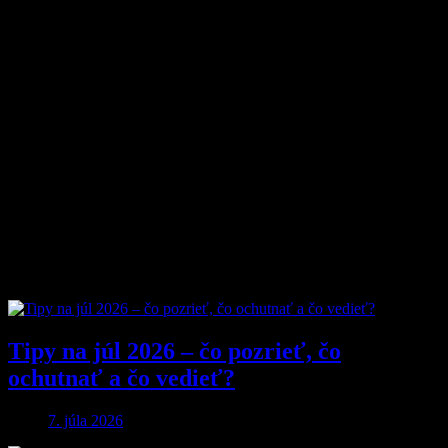
Magazín MyMuži.sk vznikol v roku
2013
s jasným cieľom –
vytvoriť online priestor pre moderného muža, ktorý hľadá kvalitu,
nadhľad a inšpiráciu bez zbytočných rečí.
Prečo nás ľudia čítajú?
Pretože vyberáme témy, ktoré nás chlapov skutočne bavia. Či už sú
to
sexi autá
, najnovšia
technika
, trendy v
lifestyle
, alebo úprimné
témy
o vzťahoch a ženách
, vždy ideme k veci. Na MyMuži.sk
nenájdete žiadnu nudu – len poctivý výber toho najlepšieho, čo
súčasný mužský svet ponúka.
Sme tu pre vás už od roku 2013 a stále nás to baví. Pridajte sa k nám
a buďte s nami v obraze.
Obľúbené články
Tipy na júl 2026 – čo pozrieť, čo
ochutnať a čo vedieť?
7. júla 2026