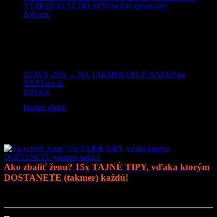
VÝPREDAJ AŽ DO -60% na AliExpress.com
Zobraziť
ZĽAVA -25% → NA TAKMER CELÝ NÁKUP na
XXXLutz.sk
Zobraziť
Pozrieť ďalšie
Mohlo by vás zaujímať
Ako zbaliť ženu? 15x TAJNÉ TIPY, vďaka ktorým
DOSTANETE (takmer) každú!
Prejsť na článok..