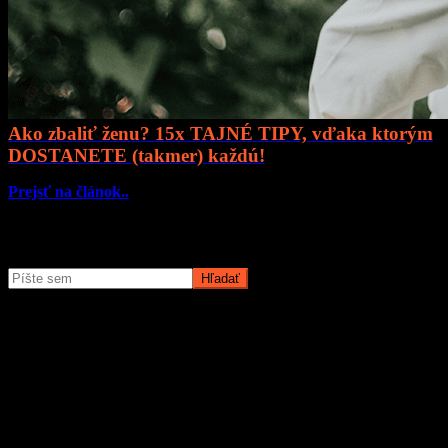
Ako zbaliť ženu? 15x TAJNÉ TIPY, vďaka ktorým
DOSTANETE (takmer) každú!
Prejsť na článok..
Čo potrebujete nájsť?
O magazíne MyMuži.sk
Magazín MyMuži.sk vznikol v roku
2013
s jasným cieľom –
vytvoriť online priestor pre moderného muža, ktorý hľadá kvalitu,
nadhľad a inšpiráciu bez zbytočných rečí.
Prečo nás ľudia čítajú?