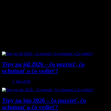
Pretože vyberáme témy, ktoré nás chlapov skutočne bavia. Či už sú
to
sexi autá
, najnovšia
technika
, trendy v
lifestyle
, alebo úprimné
témy
o vzťahoch a ženách
, vždy ideme k veci. Na MyMuži.sk
nenájdete žiadnu nudu – len poctivý výber toho najlepšieho, čo
súčasný mužský svet ponúka.
Sme tu pre vás už od roku 2013 a stále nás to baví. Pridajte sa k nám
a buďte s nami v obraze.
Obľúbené články
Tipy na júl 2026 – čo pozrieť, čo
ochutnať a čo vedieť?
7. júla 2026
Tipy na jún 2026 – čo pozrieť, čo
ochutnať a čo vedieť?