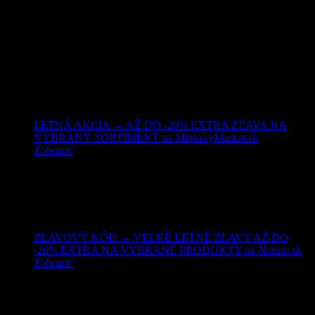
Nakupujte lacnejšie!
LETNÁ AKCIA → AŽ DO -20% EXTRA ZĽAVA NA
VYBRANÝ SORTIMENT na MerkuryMarket.sk
Zobraziť
ZĽAVOVÝ KÓD → VEĽKÉ LETNÉ ZĽAVY AŽ DO
-20% EXTRA NA VYBRANÉ PRODUKTY na Notino.sk
Zobraziť