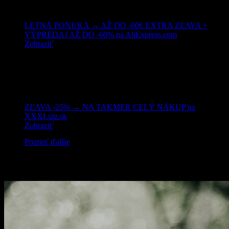
LETNÁ PONUKA → AŽ DO -60€ EXTRA ZĽAVA +
VÝPREDAJ AŽ DO -60% na AliExpress.com
Zobraziť
ZĽAVA -25% → NA TAKMER CELÝ NÁKUP na
XXXLutz.sk
Zobraziť
Pozrieť ďalšie
Mohlo by vás zaujímať