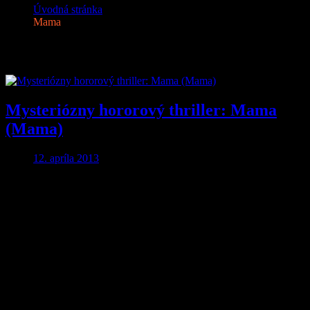
Úvodná stránka
Mama
Značka:
Mama
Mysteriózny hororový thriller: Mama
(Mama)
12. apríla 2013
Aby ste o nič neprišli…