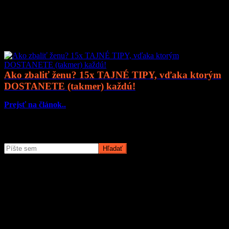
Prejsť na článok..
Mohlo by vás zaujímať
Ako zbaliť ženu? 15x TAJNÉ TIPY, vďaka ktorým
DOSTANETE (takmer) každú!
Prejsť na článok..
Čo potrebujete nájsť?
O magazíne MyMuži.sk
Magazín MyMuži.sk vznikol v roku
2013
s jasným cieľom –
vytvoriť online priestor pre moderného muža, ktorý hľadá kvalitu,
nadhľad a inšpiráciu bez zbytočných rečí.