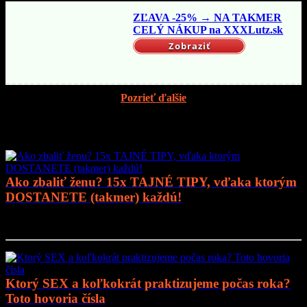
ZĽAVA -25% → NA TAKMER
CELÝ NÁKUP na XXXLutz.sk
Zobraziť
Pozrieť ďalšie
Mohlo by vás zaujímať
Ako zbaliť ženu? 15x TAJNÉ TIPY, vďaka ktorým
DOSTANETE (takmer) každú!
Prejsť na článok..
Ktorý SEX a koľkokrát praktizujeme počas roka?
Toto hovoria čísla