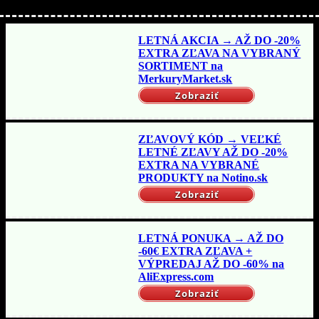
LETNÁ AKCIA → AŽ DO -20%
EXTRA ZĽAVA NA VYBRANÝ
SORTIMENT na
MerkuryMarket.sk
Zobraziť
ZĽAVOVÝ KÓD → VEĽKÉ
LETNÉ ZĽAVY AŽ DO -20%
EXTRA NA VYBRANÉ
PRODUKTY na Notino.sk
Zobraziť
LETNÁ PONUKA → AŽ DO
-60€ EXTRA ZĽAVA +
VÝPREDAJ AŽ DO -60% na
AliExpress.com
Zobraziť