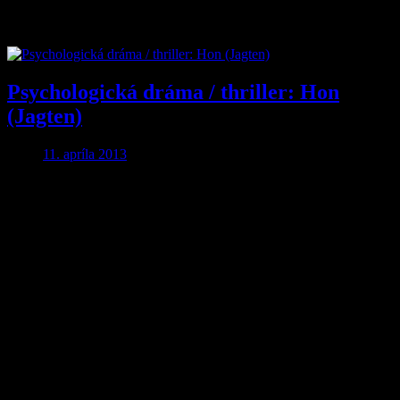
Značka:
Jagten
Psychologická dráma / thriller: Hon
(Jagten)
11. apríla 2013
Aby ste o nič neprišli…
Nakupujte lacnejšie!