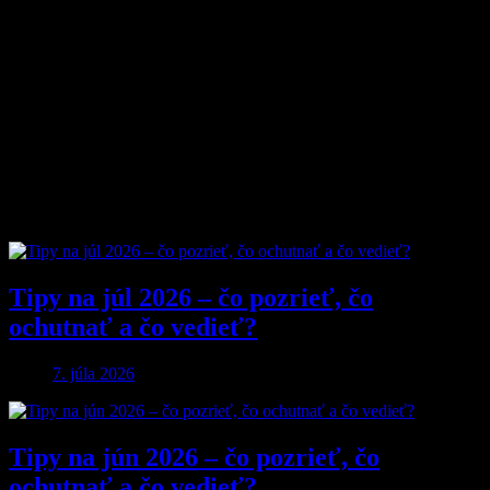
Prečo nás ľudia čítajú?
Pretože vyberáme témy, ktoré nás chlapov skutočne bavia. Či už sú
to
sexi autá
, najnovšia
technika
, trendy v
lifestyle
, alebo úprimné
témy
o vzťahoch a ženách
, vždy ideme k veci. Na MyMuži.sk
nenájdete žiadnu nudu – len poctivý výber toho najlepšieho, čo
súčasný mužský svet ponúka.
Sme tu pre vás už od roku 2013 a stále nás to baví. Pridajte sa k nám
a buďte s nami v obraze.
Obľúbené články
Tipy na júl 2026 – čo pozrieť, čo
ochutnať a čo vedieť?
7. júla 2026
Tipy na jún 2026 – čo pozrieť, čo
ochutnať a čo vedieť?