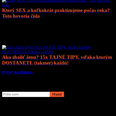
Ktorý SEX a koľkokrát praktizujeme počas roka?
Toto hovoria čísla
Prejsť na článok..
Mohlo by vás zaujímať
Ako zbaliť ženu? 15x TAJNÉ TIPY, vďaka ktorým
DOSTANETE (takmer) každú!
Prejsť na článok..
Čo potrebujete nájsť?
O magazíne MyMuži.sk