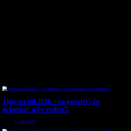
Magazín MyMuži.sk vznikol v roku
2013
s jasným cieľom –
vytvoriť online priestor pre moderného muža, ktorý hľadá kvalitu,
nadhľad a inšpiráciu bez zbytočných rečí.
Prečo nás ľudia čítajú?
Pretože vyberáme témy, ktoré nás chlapov skutočne bavia. Či už sú
to
sexi autá
, najnovšia
technika
, trendy v
lifestyle
, alebo úprimné
témy
o vzťahoch a ženách
, vždy ideme k veci. Na MyMuži.sk
nenájdete žiadnu nudu – len poctivý výber toho najlepšieho, čo
súčasný mužský svet ponúka.
Sme tu pre vás už od roku 2013 a stále nás to baví. Pridajte sa k nám
a buďte s nami v obraze.
Obľúbené články
Tipy na júl 2026 – čo pozrieť, čo
ochutnať a čo vedieť?
7. júla 2026