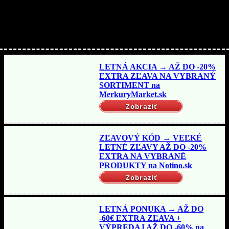
Nakupujte lacnejšie!
LETNÁ AKCIA → AŽ DO -20%
EXTRA ZĽAVA NA VYBRANÝ
SORTIMENT na
MerkuryMarket.sk
Zobraziť
ZĽAVOVÝ KÓD → VEĽKÉ
LETNÉ ZĽAVY AŽ DO -20%
EXTRA NA VYBRANÉ
PRODUKTY na Notino.sk
Zobraziť
LETNÁ PONUKA → AŽ DO
-60€ EXTRA ZĽAVA +
VÝPREDAJ AŽ DO -60% na