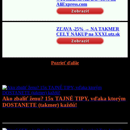
AliExpress.com
Zobraziť
ZĽAVA -25% → NA TAKMER
CELÝ NÁKUP na XXXLutz.sk
Zobraziť
Pozrieť ďalšie
Mohlo by vás zaujímať
Ako zbaliť ženu? 15x TAJNÉ TIPY, vďaka ktorým
DOSTANETE (takmer) každú!
Prejsť na článok..