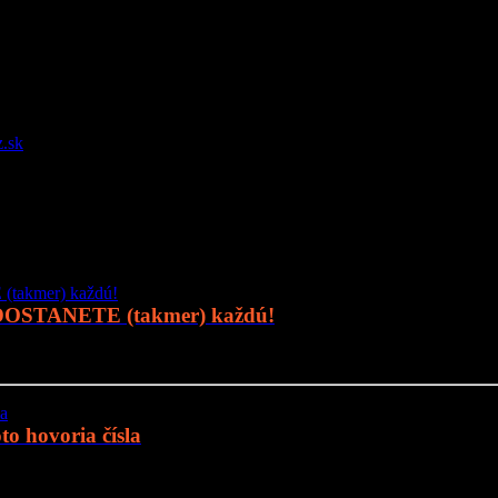
.sk
 DOSTANETE (takmer) každú!
o hovoria čísla