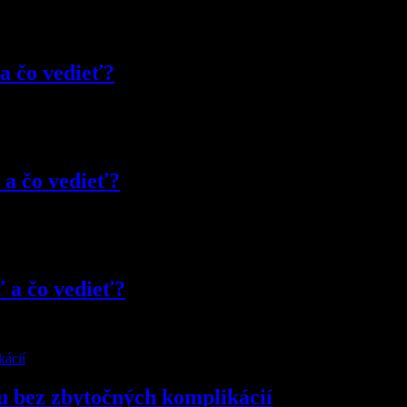
 a čo vedieť?
 a čo vedieť?
ť a čo vedieť?
u bez zbytočných komplikácií