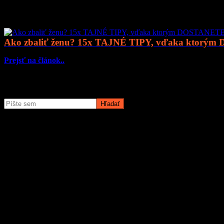
Mohlo by vás zaujímať
Ako zbaliť ženu? 15x TAJNÉ TIPY, vďaka ktorým
Prejsť na článok..
Čo potrebujete nájsť?
O magazíne MyMuži.sk
Magazín MyMuži.sk vznikol v roku
2013
s jasným cieľom – vytvoriť 
Prečo nás ľudia čítajú?
Pretože vyberáme témy, ktoré nás chlapov skutočne bavia. Či už sú t
žiadnu nudu – len poctivý výber toho najlepšieho, čo súčasný mužský
Sme tu pre vás už od roku 2013 a stále nás to baví. Pridajte sa k nám
Obľúbené články