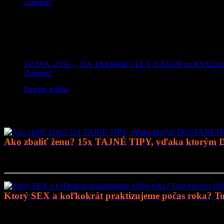
Zobraziť
ZĽAVA -25% → NA TAKMER CELÝ NÁKUP na XXXLutz
Zobraziť
Pozrieť ďalšie
Mohlo by vás zaujímať
Ako zbaliť ženu? 15x TAJNÉ TIPY, vďaka ktorým
Prejsť na článok..
Ktorý SEX a koľkokrát praktizujeme počas roka? Tot
Prejsť na článok..