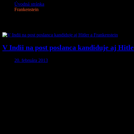
Úvodná stránka
Frankenstein
Značka:
Frankenstein
V Indii na post poslanca kandiduje aj Hitl
20. februára 2013
Aby ste o nič neprišli…