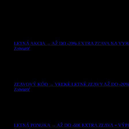
Nakupujte lacnejšie!
LETNÁ AKCIA → AŽ DO -20% EXTRA ZĽAVA NA VYBRA
Zobraziť
ZĽAVOVÝ KÓD → VEĽKÉ LETNÉ ZĽAVY AŽ DO -20% 
Zobraziť
LETNÁ PONUKA → AŽ DO -60€ EXTRA ZĽAVA + VÝPRED