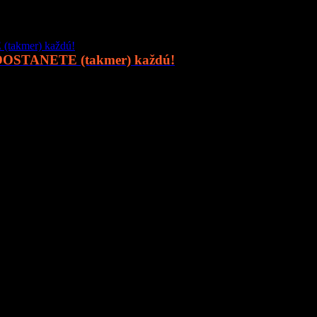
 DOSTANETE (takmer) každú!
online priestor pre moderného muža, ktorý hľadá kvalitu, nadhľad a in
o
sexi autá
, najnovšia
technika
, trendy v
lifestyle
, alebo úprimné témy
 svet ponúka.
 a buďte s nami v obraze.